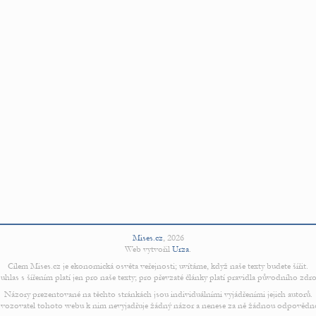
Mises.cz
,
2026
Web vytvořil
Urza
.
Cílem Mises.cz je ekonomická osvěta veřejnosti; uvítáme, když naše texty budete šířit.
uhlas s šířením platí jen pro naše texty; pro převzaté články platí pravidla původního zdro
Názory prezentované na těchto stránkách jsou individuálními vyjádřeními jejich autorů.
vozovatel tohoto webu k nim nevyjadřuje žádný názor a nenese za ně žádnou odpovědn