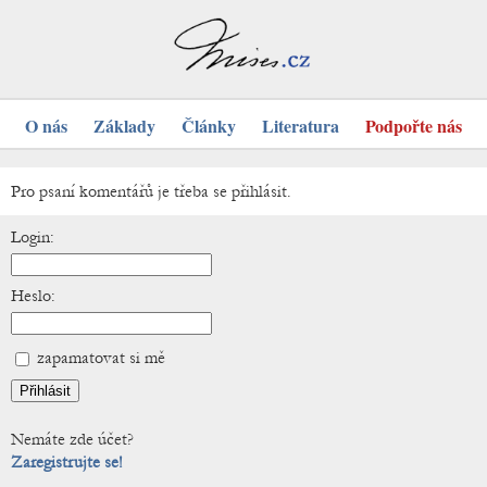
O nás
Základy
Články
Literatura
Podpořte nás
Pro psaní komentářů je třeba se přihlásit.
Login:
Heslo:
zapamatovat si mě
Nemáte zde účet?
Zaregistrujte se!