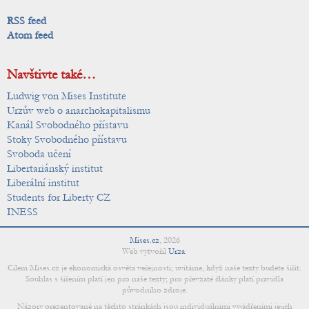
RSS feed
Atom feed
Navštivte také…
Ludwig von Mises Institute
Urzův web o anarchokapitalismu
Kanál Svobodného přístavu
Stoky Svobodného přístavu
Svoboda učení
Libertariánský institut
Liberální institut
Students for Liberty CZ
INESS
Mises.cz
,
2026
Web vytvořil
Urza
.
Cílem Mises.cz je ekonomická osvěta veřejnosti; uvítáme, když naše texty budete šířit.
Souhlas s šířením platí jen pro naše texty; pro převzaté články platí pravidla
původního zdroje.
Názory prezentované na těchto stránkách jsou individuálními vyjádřeními jejich