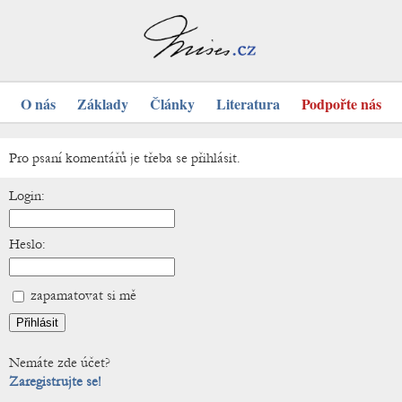
O nás
Základy
Články
Literatura
Podpořte nás
Pro psaní komentářů je třeba se přihlásit.
Login:
Heslo:
zapamatovat si mě
Nemáte zde účet?
Zaregistrujte se!