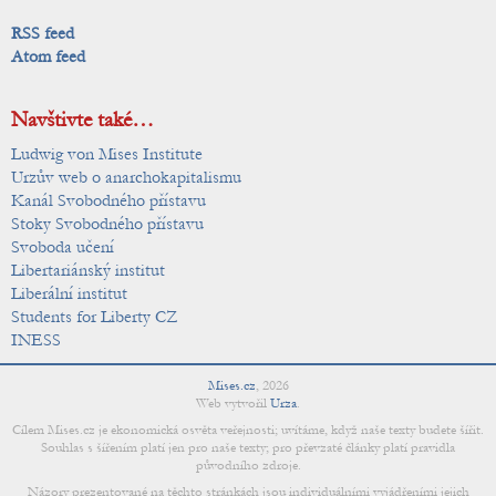
RSS feed
Atom feed
Navštivte také…
Ludwig von Mises Institute
Urzův web o anarchokapitalismu
Kanál Svobodného přístavu
Stoky Svobodného přístavu
Svoboda učení
Libertariánský institut
Liberální institut
Students for Liberty CZ
INESS
Mises.cz
,
2026
Web vytvořil
Urza
.
Cílem Mises.cz je ekonomická osvěta veřejnosti; uvítáme, když naše texty budete šířit.
Souhlas s šířením platí jen pro naše texty; pro převzaté články platí pravidla
původního zdroje.
Názory prezentované na těchto stránkách jsou individuálními vyjádřeními jejich