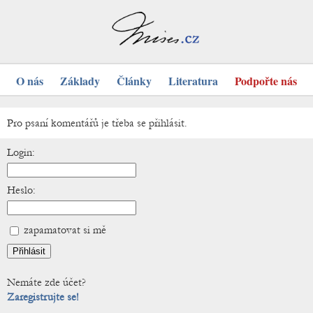
O nás
Základy
Články
Literatura
Podpořte nás
Pro psaní komentářů je třeba se přihlásit.
Login:
Heslo:
zapamatovat si mě
Nemáte zde účet?
Zaregistrujte se!