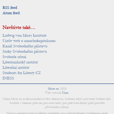
RSS feed
Atom feed
Navštivte také…
Ludwig von Mises Institute
Urzův web o anarchokapitalismu
Kanál Svobodného přístavu
Stoky Svobodného přístavu
Svoboda učení
Libertariánský institut
Liberální institut
Students for Liberty CZ
INESS
Mises.cz
,
2026
Web vytvořil
Urza
.
Cílem Mises.cz je ekonomická osvěta veřejnosti; uvítáme, když naše texty budete šířit.
Souhlas s šířením platí jen pro naše texty; pro převzaté články platí pravidla
původního zdroje.
Názory prezentované na těchto stránkách jsou individuálními vyjádřeními jejich