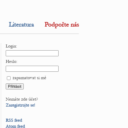
Literatura
Podpořte nás
Login:
Heslo:
zapamatovat si mě
Nemáte zde účet?
Zaregistrujte se!
RSS feed
Atom feed