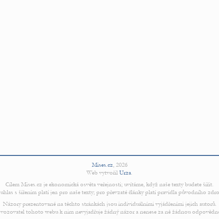
Mises.cz
,
2026
Web vytvořil
Urza
.
Cílem Mises.cz je ekonomická osvěta veřejnosti; uvítáme, když naše texty budete šířit.
uhlas s šířením platí jen pro naše texty; pro převzaté články platí pravidla původního zdro
Názory prezentované na těchto stránkách jsou individuálními vyjádřeními jejich autorů.
vozovatel tohoto webu k nim nevyjadřuje žádný názor a nenese za ně žádnou odpovědn