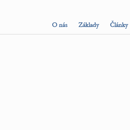
O nás
Základy
Články