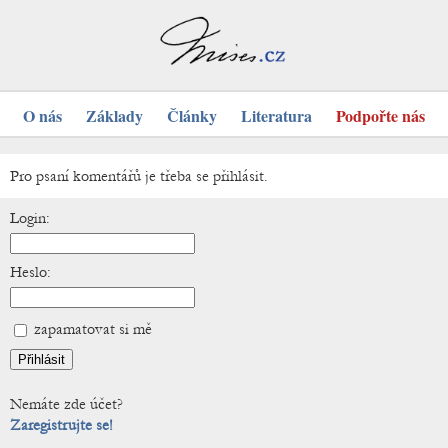
O nás
Základy
Články
Literatura
Podpořte nás
Pro psaní komentářů je třeba se přihlásit.
Login:
Heslo:
zapamatovat si mě
Nemáte zde účet?
Zaregistrujte se!