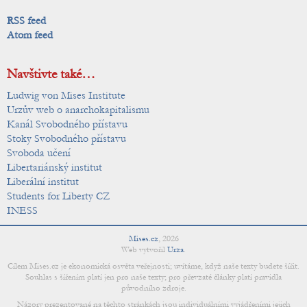
RSS feed
Atom feed
Navštivte také…
Ludwig von Mises Institute
Urzův web o anarchokapitalismu
Kanál Svobodného přístavu
Stoky Svobodného přístavu
Svoboda učení
Libertariánský institut
Liberální institut
Students for Liberty CZ
INESS
Mises.cz
,
2026
Web vytvořil
Urza
.
Cílem Mises.cz je ekonomická osvěta veřejnosti; uvítáme, když naše texty budete šířit.
Souhlas s šířením platí jen pro naše texty; pro převzaté články platí pravidla
původního zdroje.
Názory prezentované na těchto stránkách jsou individuálními vyjádřeními jejich