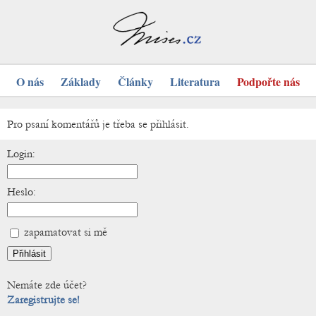
O nás
Základy
Články
Literatura
Podpořte nás
Pro psaní komentářů je třeba se přihlásit.
Login:
Heslo:
zapamatovat si mě
Nemáte zde účet?
Zaregistrujte se!