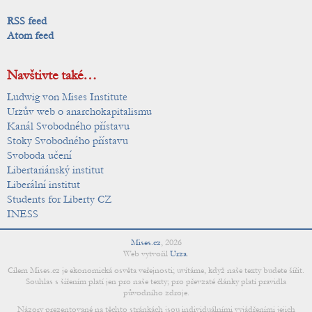
RSS feed
Atom feed
Navštivte také…
Ludwig von Mises Institute
Urzův web o anarchokapitalismu
Kanál Svobodného přístavu
Stoky Svobodného přístavu
Svoboda učení
Libertariánský institut
Liberální institut
Students for Liberty CZ
INESS
Mises.cz
,
2026
Web vytvořil
Urza
.
Cílem Mises.cz je ekonomická osvěta veřejnosti; uvítáme, když naše texty budete šířit.
Souhlas s šířením platí jen pro naše texty; pro převzaté články platí pravidla
původního zdroje.
Názory prezentované na těchto stránkách jsou individuálními vyjádřeními jejich