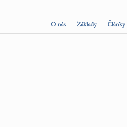
O nás
Základy
Články