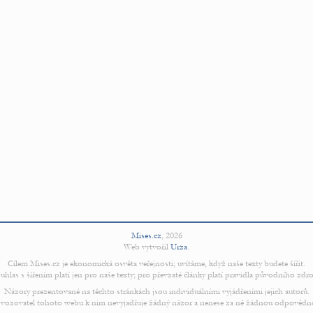
Mises.cz
,
2026
Web vytvořil
Urza
.
Cílem Mises.cz je ekonomická osvěta veřejnosti; uvítáme, když naše texty budete šířit.
uhlas s šířením platí jen pro naše texty; pro převzaté články platí pravidla původního zdro
Názory prezentované na těchto stránkách jsou individuálními vyjádřeními jejich autorů.
vozovatel tohoto webu k nim nevyjadřuje žádný názor a nenese za ně žádnou odpovědn