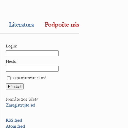
Literatura
Podpořte nás
Login:
Heslo:
zapamatovat si mě
Nemáte zde účet?
Zaregistrujte se!
RSS feed
Atom feed