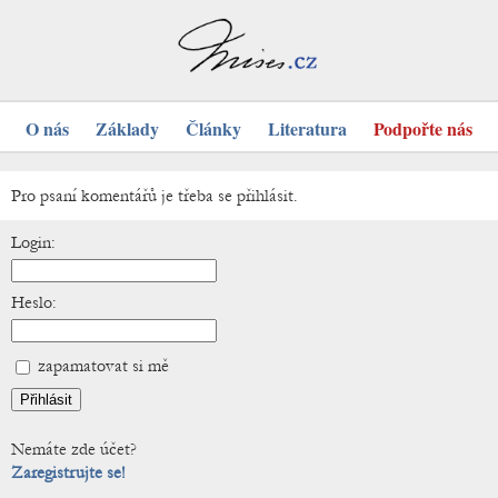
O nás
Základy
Články
Literatura
Podpořte nás
Pro psaní komentářů je třeba se přihlásit.
Login:
Heslo:
zapamatovat si mě
Nemáte zde účet?
Zaregistrujte se!