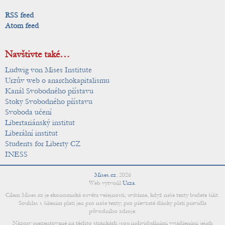
RSS feed
Atom feed
Navštivte také…
Ludwig von Mises Institute
Urzův web o anarchokapitalismu
Kanál Svobodného přístavu
Stoky Svobodného přístavu
Svoboda učení
Libertariánský institut
Liberální institut
Students for Liberty CZ
INESS
Mises.cz
,
2026
Web vytvořil
Urza
.
Cílem Mises.cz je ekonomická osvěta veřejnosti; uvítáme, když naše texty budete šířit.
Souhlas s šířením platí jen pro naše texty; pro převzaté články platí pravidla
původního zdroje.
Názory prezentované na těchto stránkách jsou individuálními vyjádřeními jejich