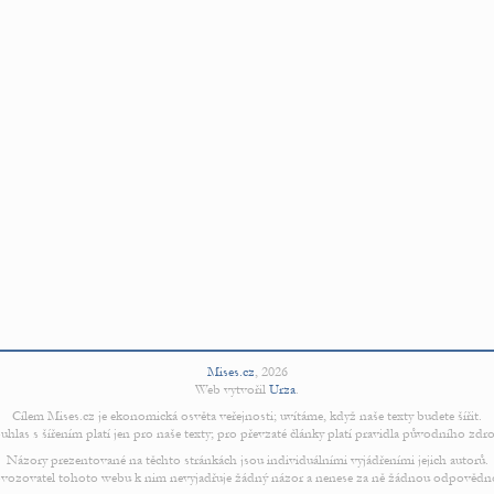
Mises.cz
,
2026
Web vytvořil
Urza
.
Cílem Mises.cz je ekonomická osvěta veřejnosti; uvítáme, když naše texty budete šířit.
uhlas s šířením platí jen pro naše texty; pro převzaté články platí pravidla původního zdro
Názory prezentované na těchto stránkách jsou individuálními vyjádřeními jejich autorů.
vozovatel tohoto webu k nim nevyjadřuje žádný názor a nenese za ně žádnou odpovědn