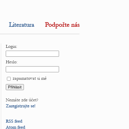
Literatura
Podpořte nás
Login:
Heslo:
zapamatovat si mě
Nemáte zde účet?
Zaregistrujte se!
RSS feed
Atom feed