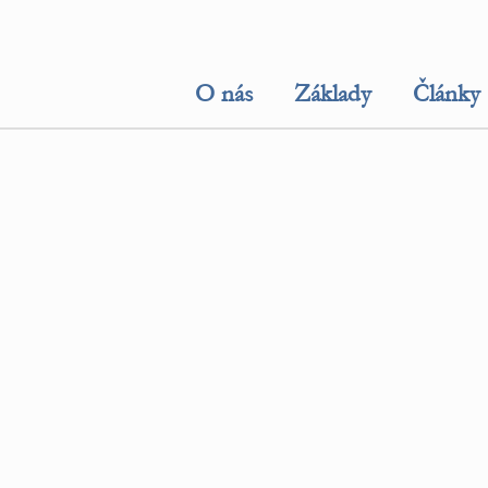
O nás
Základy
Články