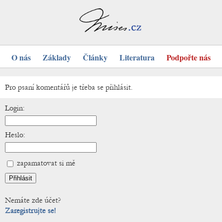
O nás
Základy
Články
Literatura
Podpořte nás
Pro psaní komentářů je třeba se přihlásit.
Login:
Heslo:
zapamatovat si mě
Nemáte zde účet?
Zaregistrujte se!