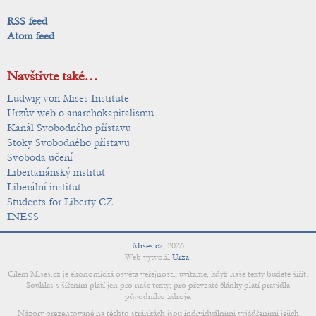
RSS feed
Atom feed
Navštivte také…
Ludwig von Mises Institute
Urzův web o anarchokapitalismu
Kanál Svobodného přístavu
Stoky Svobodného přístavu
Svoboda učení
Libertariánský institut
Liberální institut
Students for Liberty CZ
INESS
Mises.cz
,
2026
Web vytvořil
Urza
.
Cílem Mises.cz je ekonomická osvěta veřejnosti; uvítáme, když naše texty budete šířit.
Souhlas s šířením platí jen pro naše texty; pro převzaté články platí pravidla
původního zdroje.
Názory prezentované na těchto stránkách jsou individuálními vyjádřeními jejich