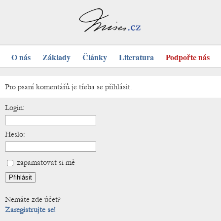
O nás
Základy
Články
Literatura
Podpořte nás
Pro psaní komentářů je třeba se přihlásit.
Login:
Heslo:
zapamatovat si mě
Nemáte zde účet?
Zaregistrujte se!