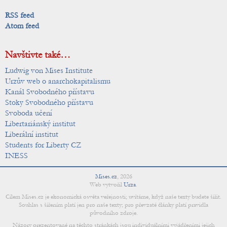
RSS feed
Atom feed
Navštivte také…
Ludwig von Mises Institute
Urzův web o anarchokapitalismu
Kanál Svobodného přístavu
Stoky Svobodného přístavu
Svoboda učení
Libertariánský institut
Liberální institut
Students for Liberty CZ
INESS
Mises.cz
,
2026
Web vytvořil
Urza
.
Cílem Mises.cz je ekonomická osvěta veřejnosti; uvítáme, když naše texty budete šířit.
Souhlas s šířením platí jen pro naše texty; pro převzaté články platí pravidla
původního zdroje.
Názory prezentované na těchto stránkách jsou individuálními vyjádřeními jejich