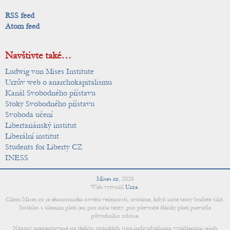
RSS feed
Atom feed
Navštivte také…
Ludwig von Mises Institute
Urzův web o anarchokapitalismu
Kanál Svobodného přístavu
Stoky Svobodného přístavu
Svoboda učení
Libertariánský institut
Liberální institut
Students for Liberty CZ
INESS
Mises.cz
,
2026
Web vytvořil
Urza
.
Cílem Mises.cz je ekonomická osvěta veřejnosti; uvítáme, když naše texty budete šířit.
Souhlas s šířením platí jen pro naše texty; pro převzaté články platí pravidla
původního zdroje.
Názory prezentované na těchto stránkách jsou individuálními vyjádřeními jejich