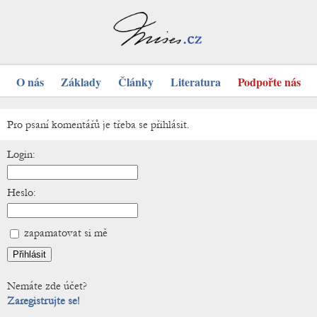
O nás
Základy
Články
Literatura
Podpořte nás
Pro psaní komentářů je třeba se přihlásit.
Login:
Heslo:
zapamatovat si mě
Nemáte zde účet?
Zaregistrujte se!