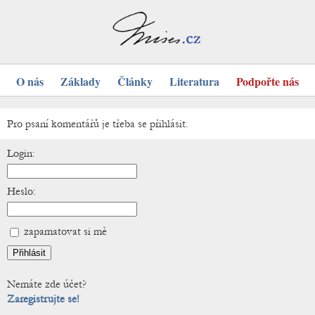
O nás
Základy
Články
Literatura
Podpořte nás
Pro psaní komentářů je třeba se přihlásit.
Login:
Heslo:
zapamatovat si mě
Nemáte zde účet?
Zaregistrujte se!