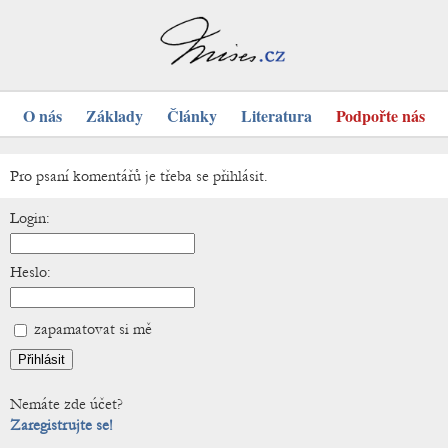
O nás
Základy
Články
Literatura
Podpořte nás
Pro psaní komentářů je třeba se přihlásit.
Login:
Heslo:
zapamatovat si mě
Nemáte zde účet?
Zaregistrujte se!