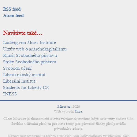
RSS feed
Atom feed
Navštivte také…
Ludwig von Mises Institute
Urzův web o anarchokapitalismu
Kanál Svobodného přístavu
Stoky Svobodného přístavu
Svoboda učení
Libertariánský institut
Liberální institut
Students for Liberty CZ
INESS
Mises.cz
,
2026
Web vytvořil
Urza
.
Cílem Mises.cz je ekonomická osvěta veřejnosti; uvítáme, když naše texty budete šířit.
Souhlas s šířením platí jen pro naše texty; pro převzaté články platí pravidla
původního zdroje.
Názory prezentované na těchto stránkách jsou individuálními vyjádřeními jejich