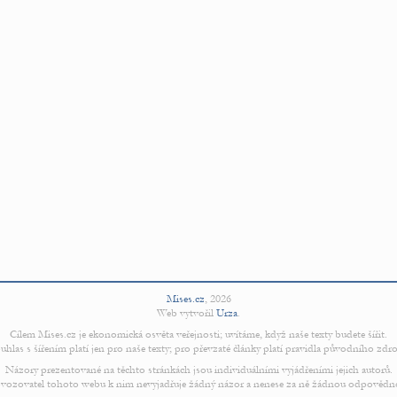
Mises.cz
,
2026
Web vytvořil
Urza
.
Cílem Mises.cz je ekonomická osvěta veřejnosti; uvítáme, když naše texty budete šířit.
uhlas s šířením platí jen pro naše texty; pro převzaté články platí pravidla původního zdro
Názory prezentované na těchto stránkách jsou individuálními vyjádřeními jejich autorů.
vozovatel tohoto webu k nim nevyjadřuje žádný názor a nenese za ně žádnou odpovědn