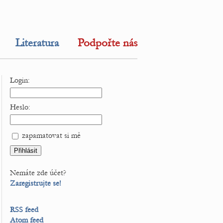
Literatura
Podpořte nás
Login:
Heslo:
zapamatovat si mě
Nemáte zde účet?
Zaregistrujte se!
RSS feed
Atom feed