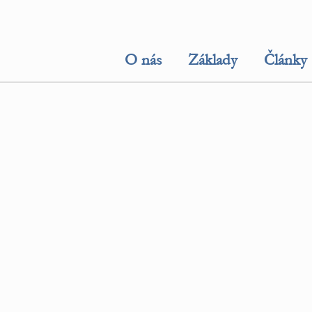
O nás
Základy
Články