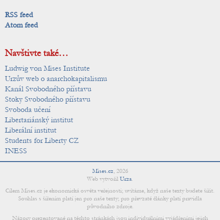
RSS feed
Atom feed
Navštivte také…
Ludwig von Mises Institute
Urzův web o anarchokapitalismu
Kanál Svobodného přístavu
Stoky Svobodného přístavu
Svoboda učení
Libertariánský institut
Liberální institut
Students for Liberty CZ
INESS
Mises.cz
,
2026
Web vytvořil
Urza
.
Cílem Mises.cz je ekonomická osvěta veřejnosti; uvítáme, když naše texty budete šířit.
Souhlas s šířením platí jen pro naše texty; pro převzaté články platí pravidla
původního zdroje.
Názory prezentované na těchto stránkách jsou individuálními vyjádřeními jejich