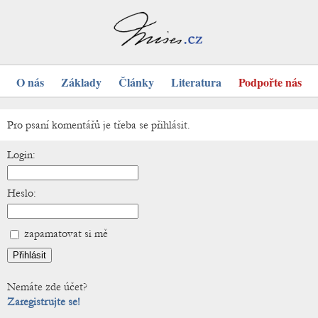
O nás
Základy
Články
Literatura
Podpořte nás
Pro psaní komentářů je třeba se přihlásit.
Login:
Heslo:
zapamatovat si mě
Nemáte zde účet?
Zaregistrujte se!