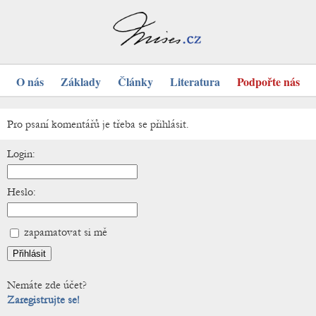
O nás
Základy
Články
Literatura
Podpořte nás
Pro psaní komentářů je třeba se přihlásit.
Login:
Heslo:
zapamatovat si mě
Nemáte zde účet?
Zaregistrujte se!