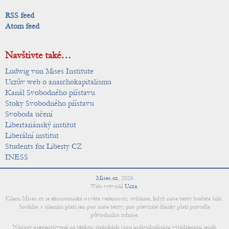
RSS feed
Atom feed
Navštivte také…
Ludwig von Mises Institute
Urzův web o anarchokapitalismu
Kanál Svobodného přístavu
Stoky Svobodného přístavu
Svoboda učení
Libertariánský institut
Liberální institut
Students for Liberty CZ
INESS
Mises.cz
,
2026
Web vytvořil
Urza
.
Cílem Mises.cz je ekonomická osvěta veřejnosti; uvítáme, když naše texty budete šířit.
Souhlas s šířením platí jen pro naše texty; pro převzaté články platí pravidla
původního zdroje.
Názory prezentované na těchto stránkách jsou individuálními vyjádřeními jejich