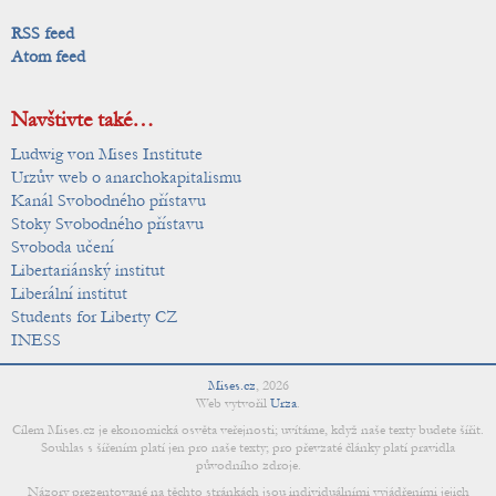
RSS feed
Atom feed
Navštivte také…
Ludwig von Mises Institute
Urzův web o anarchokapitalismu
Kanál Svobodného přístavu
Stoky Svobodného přístavu
Svoboda učení
Libertariánský institut
Liberální institut
Students for Liberty CZ
INESS
Mises.cz
,
2026
Web vytvořil
Urza
.
Cílem Mises.cz je ekonomická osvěta veřejnosti; uvítáme, když naše texty budete šířit.
Souhlas s šířením platí jen pro naše texty; pro převzaté články platí pravidla
původního zdroje.
Názory prezentované na těchto stránkách jsou individuálními vyjádřeními jejich