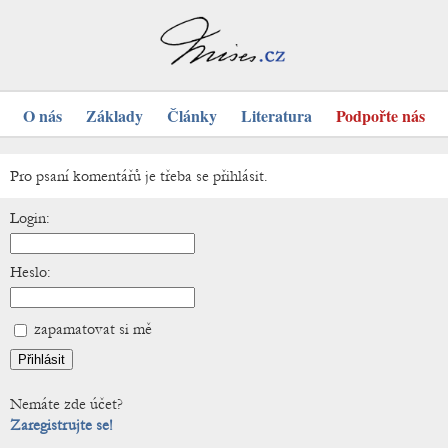
O nás
Základy
Články
Literatura
Podpořte nás
Pro psaní komentářů je třeba se přihlásit.
Login:
Heslo:
zapamatovat si mě
Nemáte zde účet?
Zaregistrujte se!