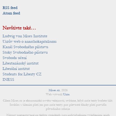
RSS feed
Atom feed
Navštivte také…
Ludwig von Mises Institute
Urzův web o anarchokapitalismu
Kanál Svobodného přístavu
Stoky Svobodného přístavu
Svoboda učení
Libertariánský institut
Liberální institut
Students for Liberty CZ
INESS
Mises.cz
,
2026
Web vytvořil
Urza
.
Cílem Mises.cz je ekonomická osvěta veřejnosti; uvítáme, když naše texty budete šířit.
Souhlas s šířením platí jen pro naše texty; pro převzaté články platí pravidla
původního zdroje.
Názory prezentované na těchto stránkách jsou individuálními vyjádřeními jejich