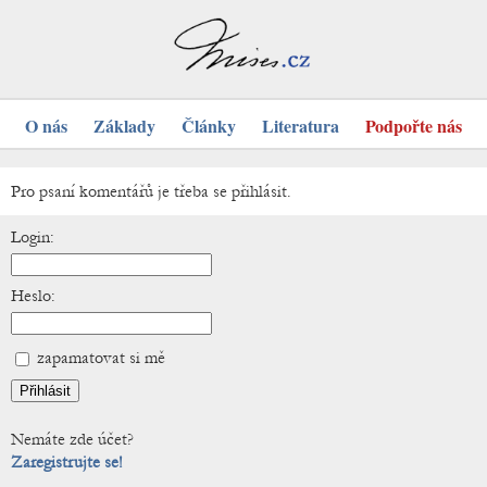
O nás
Základy
Články
Literatura
Podpořte nás
Pro psaní komentářů je třeba se přihlásit.
Login:
Heslo:
zapamatovat si mě
Nemáte zde účet?
Zaregistrujte se!