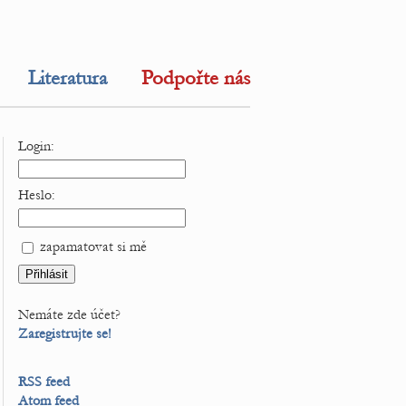
Literatura
Podpořte nás
Login:
Heslo:
zapamatovat si mě
Nemáte zde účet?
Zaregistrujte se!
RSS feed
Atom feed