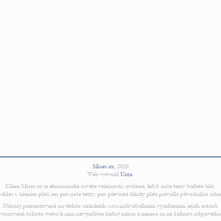
Mises.cz
,
2026
Web vytvořil
Urza
.
Cílem Mises.cz je ekonomická osvěta veřejnosti; uvítáme, když naše texty budete šířit.
uhlas s šířením platí jen pro naše texty; pro převzaté články platí pravidla původního zdro
Názory prezentované na těchto stránkách jsou individuálními vyjádřeními jejich autorů.
vozovatel tohoto webu k nim nevyjadřuje žádný názor a nenese za ně žádnou odpovědn