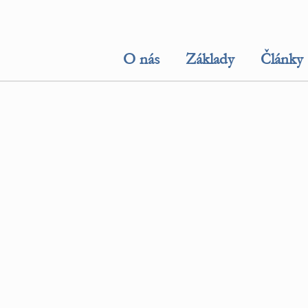
O nás
Základy
Články