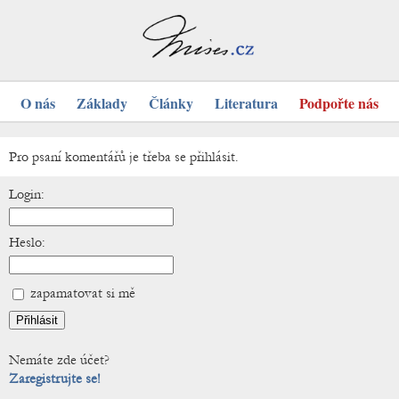
O nás
Základy
Články
Literatura
Podpořte nás
Pro psaní komentářů je třeba se přihlásit.
Login:
Heslo:
zapamatovat si mě
Nemáte zde účet?
Zaregistrujte se!