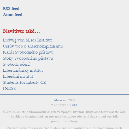
RSS feed
Atom feed
Navštivte také…
Ludwig von Mises Institute
Urzův web o anarchokapitalismu
Kanál Svobodného přístavu
Stoky Svobodného přístavu
Svoboda učení
Libertariánský institut
Liberální institut
Students for Liberty CZ
INESS
Mises.cz
,
2026
Web vytvořil
Urza
.
Cílem Mises.cz je ekonomická osvěta veřejnosti; uvítáme, když naše texty budete šířit.
Souhlas s šířením platí jen pro naše texty; pro převzaté články platí pravidla
původního zdroje.
Názory prezentované na těchto stránkách jsou individuálními vyjádřeními jejich