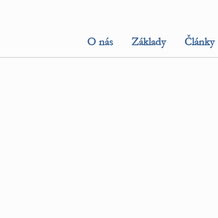
O nás
Základy
Články