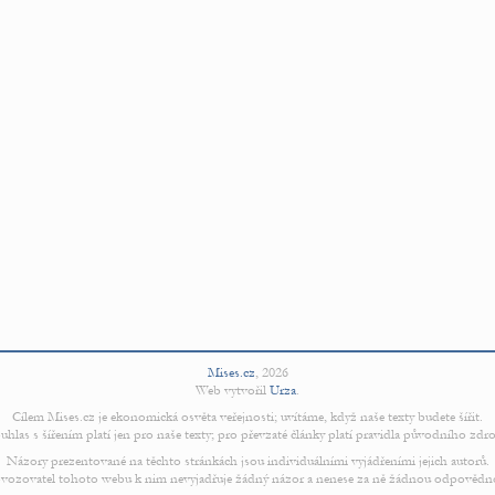
Mises.cz
,
2026
Web vytvořil
Urza
.
Cílem Mises.cz je ekonomická osvěta veřejnosti; uvítáme, když naše texty budete šířit.
uhlas s šířením platí jen pro naše texty; pro převzaté články platí pravidla původního zdro
Názory prezentované na těchto stránkách jsou individuálními vyjádřeními jejich autorů.
vozovatel tohoto webu k nim nevyjadřuje žádný názor a nenese za ně žádnou odpovědn