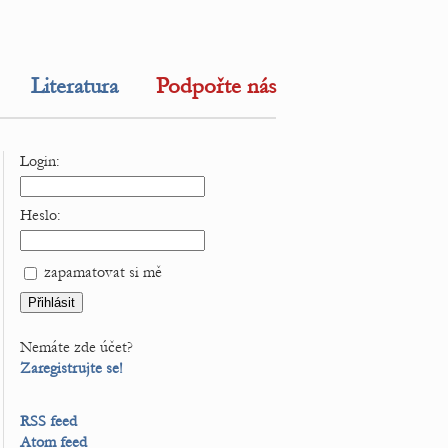
Literatura
Podpořte nás
Login:
Heslo:
zapamatovat si mě
Nemáte zde účet?
Zaregistrujte se!
RSS feed
Atom feed