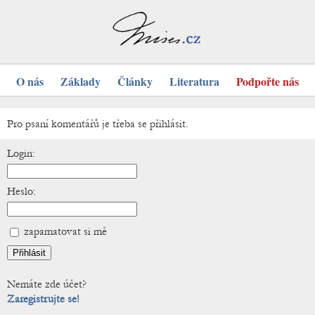
O nás
Základy
Články
Literatura
Podpořte nás
Pro psaní komentářů je třeba se přihlásit.
Login:
Heslo:
zapamatovat si mě
Nemáte zde účet?
Zaregistrujte se!