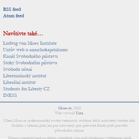
RSS feed
Atom feed
Navštivte také…
Ludwig von Mises Institute
Urzův web o anarchokapitalismu
Kanál Svobodného přístavu
Stoky Svobodného přístavu
Svoboda učení
Libertariánský institut
Liberální institut
Students for Liberty CZ
INESS
Mises.cz
,
2026
Web vytvořil
Urza
.
Cílem Mises.cz je ekonomická osvěta veřejnosti; uvítáme, když naše texty budete šířit.
Souhlas s šířením platí jen pro naše texty; pro převzaté články platí pravidla
původního zdroje.
Názory prezentované na těchto stránkách jsou individuálními vyjádřeními jejich