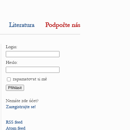
Literatura
Podpořte nás
Login:
Heslo:
zapamatovat si mě
Nemáte zde účet?
Zaregistrujte se!
RSS feed
Atom feed