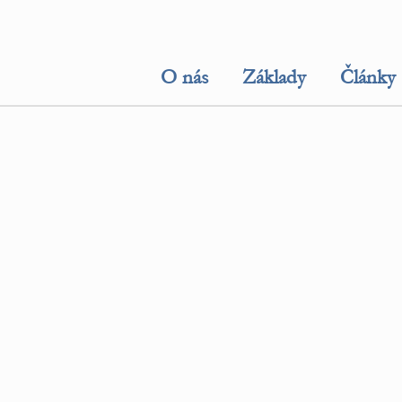
O nás
Základy
Články