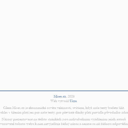
Mises.cz
,
2026
Web vytvořil
Urza
.
Cílem Mises.cz je ekonomická osvěta veřejnosti; uvítáme, když naše texty budete šířit.
uhlas s šířením platí jen pro naše texty; pro převzaté články platí pravidla původního zdro
Názory prezentované na těchto stránkách jsou individuálními vyjádřeními jejich autorů.
vozovatel tohoto webu k nim nevyjadřuje žádný názor a nenese za ně žádnou odpovědn