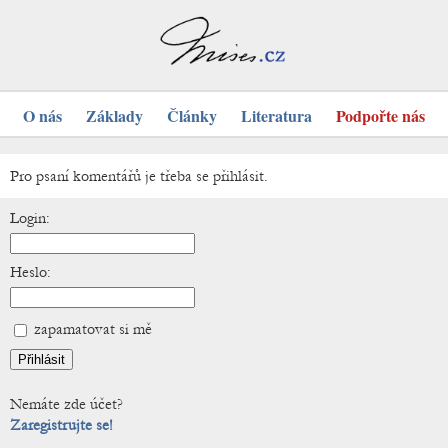
O nás
Základy
Články
Literatura
Podpořte nás
Pro psaní komentářů je třeba se přihlásit.
Login:
Heslo:
zapamatovat si mě
Nemáte zde účet?
Zaregistrujte se!