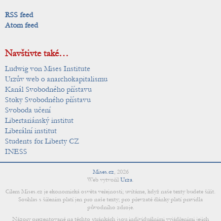
RSS feed
Atom feed
Navštivte také…
Ludwig von Mises Institute
Urzův web o anarchokapitalismu
Kanál Svobodného přístavu
Stoky Svobodného přístavu
Svoboda učení
Libertariánský institut
Liberální institut
Students for Liberty CZ
INESS
Mises.cz
,
2026
Web vytvořil
Urza
.
Cílem Mises.cz je ekonomická osvěta veřejnosti; uvítáme, když naše texty budete šířit.
Souhlas s šířením platí jen pro naše texty; pro převzaté články platí pravidla
původního zdroje.
Názory prezentované na těchto stránkách jsou individuálními vyjádřeními jejich