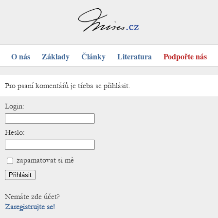
O nás
Základy
Články
Literatura
Podpořte nás
Pro psaní komentářů je třeba se přihlásit.
Login:
Heslo:
zapamatovat si mě
Nemáte zde účet?
Zaregistrujte se!