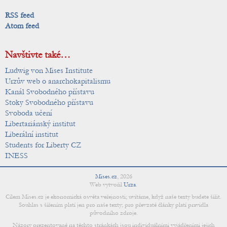
RSS feed
Atom feed
Navštivte také…
Ludwig von Mises Institute
Urzův web o anarchokapitalismu
Kanál Svobodného přístavu
Stoky Svobodného přístavu
Svoboda učení
Libertariánský institut
Liberální institut
Students for Liberty CZ
INESS
Mises.cz
,
2026
Web vytvořil
Urza
.
Cílem Mises.cz je ekonomická osvěta veřejnosti; uvítáme, když naše texty budete šířit.
Souhlas s šířením platí jen pro naše texty; pro převzaté články platí pravidla
původního zdroje.
Názory prezentované na těchto stránkách jsou individuálními vyjádřeními jejich