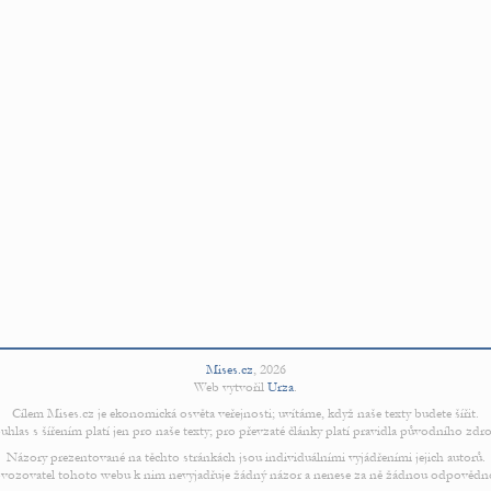
Mises.cz
,
2026
Web vytvořil
Urza
.
Cílem Mises.cz je ekonomická osvěta veřejnosti; uvítáme, když naše texty budete šířit.
uhlas s šířením platí jen pro naše texty; pro převzaté články platí pravidla původního zdro
Názory prezentované na těchto stránkách jsou individuálními vyjádřeními jejich autorů.
vozovatel tohoto webu k nim nevyjadřuje žádný názor a nenese za ně žádnou odpovědn