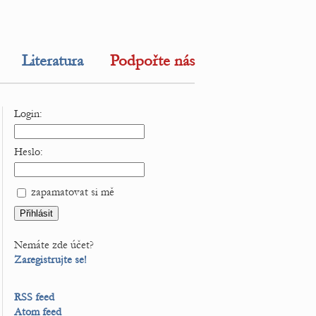
Literatura
Podpořte nás
Login:
Heslo:
zapamatovat si mě
Nemáte zde účet?
Zaregistrujte se!
RSS feed
Atom feed