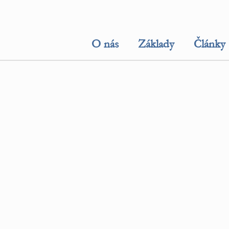
O nás
Základy
Články