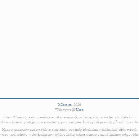
Mises.cz
,
2026
Web vytvořil
Urza
.
Cílem Mises.cz je ekonomická osvěta veřejnosti; uvítáme, když naše texty budete šířit.
uhlas s šířením platí jen pro naše texty; pro převzaté články platí pravidla původního zdro
Názory prezentované na těchto stránkách jsou individuálními vyjádřeními jejich autorů.
vozovatel tohoto webu k nim nevyjadřuje žádný názor a nenese za ně žádnou odpovědn