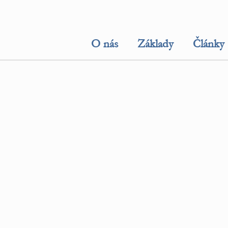
O nás
Základy
Články