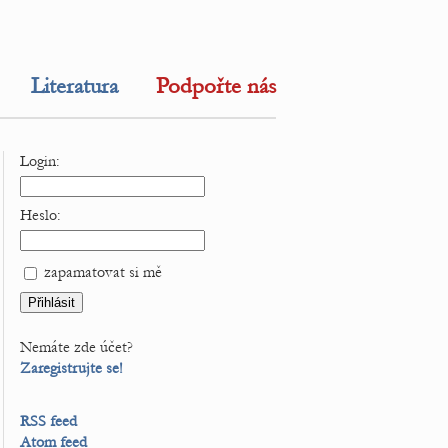
Literatura
Podpořte nás
Login:
Heslo:
zapamatovat si mě
Nemáte zde účet?
Zaregistrujte se!
RSS feed
Atom feed