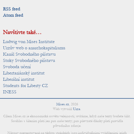
RSS feed
Atom feed
Navštivte také…
Ludwig von Mises Institute
Urzův web o anarchokapitalismu
Kanál Svobodného přístavu
Stoky Svobodného přístavu
Svoboda učení
Libertariánský institut
Liberální institut
Students for Liberty CZ
INESS
Mises.cz
,
2026
Web vytvořil
Urza
.
Cílem Mises.cz je ekonomická osvěta veřejnosti; uvítáme, když naše texty budete šířit.
Souhlas s šířením platí jen pro naše texty; pro převzaté články platí pravidla
původního zdroje.
Názory prezentované na těchto stránkách jsou individuálními vyjádřeními jejich