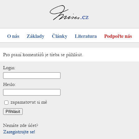
O nás
Základy
Články
Literatura
Podpořte nás
Pro psaní komentářů je třeba se přihlásit.
Login:
Heslo:
zapamatovat si mě
Nemáte zde účet?
Zaregistrujte se!