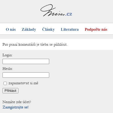
O nás
Základy
Články
Literatura
Podpořte nás
Pro psaní komentářů je třeba se přihlásit.
Login:
Heslo:
zapamatovat si mě
Nemáte zde účet?
Zaregistrujte se!