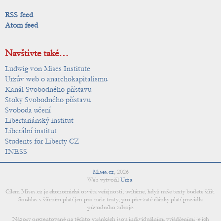
RSS feed
Atom feed
Navštivte také…
Ludwig von Mises Institute
Urzův web o anarchokapitalismu
Kanál Svobodného přístavu
Stoky Svobodného přístavu
Svoboda učení
Libertariánský institut
Liberální institut
Students for Liberty CZ
INESS
Mises.cz
,
2026
Web vytvořil
Urza
.
Cílem Mises.cz je ekonomická osvěta veřejnosti; uvítáme, když naše texty budete šířit.
Souhlas s šířením platí jen pro naše texty; pro převzaté články platí pravidla
původního zdroje.
Názory prezentované na těchto stránkách jsou individuálními vyjádřeními jejich