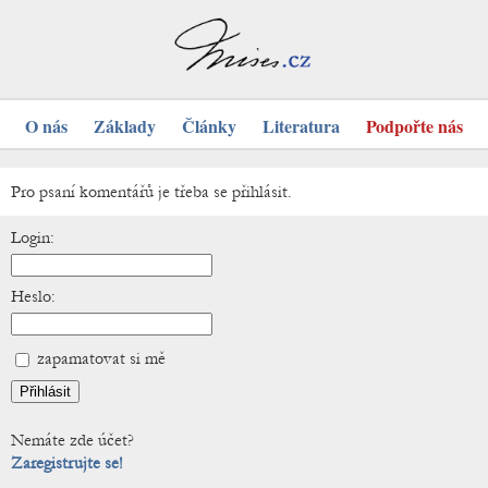
O nás
Základy
Články
Literatura
Podpořte nás
Pro psaní komentářů je třeba se přihlásit.
Login:
Heslo:
zapamatovat si mě
Nemáte zde účet?
Zaregistrujte se!