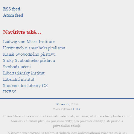
RSS feed
Atom feed
Navštivte také…
Ludwig von Mises Institute
Urzův web o anarchokapitalismu
Kanál Svobodného přístavu
Stoky Svobodného přístavu
Svoboda učení
Libertariánský institut
Liberální institut
Students for Liberty CZ
INESS
Mises.cz
,
2026
Web vytvořil
Urza
.
Cílem Mises.cz je ekonomická osvěta veřejnosti; uvítáme, když naše texty budete šířit.
Souhlas s šířením platí jen pro naše texty; pro převzaté články platí pravidla
původního zdroje.
Názory prezentované na těchto stránkách jsou individuálními vyjádřeními jejich