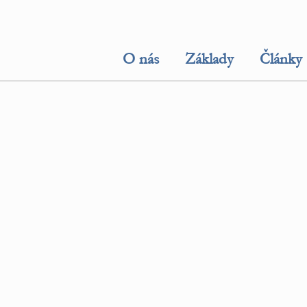
O nás
Základy
Články