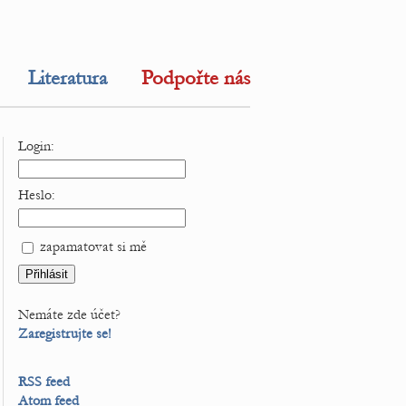
Literatura
Podpořte nás
Login:
Heslo:
zapamatovat si mě
Nemáte zde účet?
Zaregistrujte se!
RSS feed
Atom feed