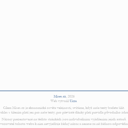
Mises.cz
,
2026
Web vytvořil
Urza
.
Cílem Mises.cz je ekonomická osvěta veřejnosti; uvítáme, když naše texty budete šířit.
uhlas s šířením platí jen pro naše texty; pro převzaté články platí pravidla původního zdro
Názory prezentované na těchto stránkách jsou individuálními vyjádřeními jejich autorů.
vozovatel tohoto webu k nim nevyjadřuje žádný názor a nenese za ně žádnou odpovědn