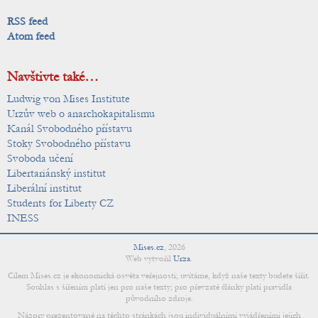
RSS feed
Atom feed
Navštivte také…
Ludwig von Mises Institute
Urzův web o anarchokapitalismu
Kanál Svobodného přístavu
Stoky Svobodného přístavu
Svoboda učení
Libertariánský institut
Liberální institut
Students for Liberty CZ
INESS
Mises.cz
,
2026
Web vytvořil
Urza
.
Cílem Mises.cz je ekonomická osvěta veřejnosti; uvítáme, když naše texty budete šířit.
Souhlas s šířením platí jen pro naše texty; pro převzaté články platí pravidla
původního zdroje.
Názory prezentované na těchto stránkách jsou individuálními vyjádřeními jejich