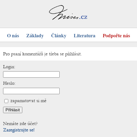
O nás
Základy
Články
Literatura
Podpořte nás
Pro psaní komentářů je třeba se přihlásit.
Login:
Heslo:
zapamatovat si mě
Nemáte zde účet?
Zaregistrujte se!