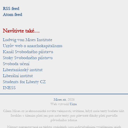
RSS feed
Atom feed
Navštivte také…
Ludwig von Mises Institute
Urzův web o anarchokapitalismu
Kanál Svobodného přístavu
Stoky Svobodného přístavu
Svoboda učení
Libertariánský institut
Liberální institut
Students for Liberty CZ
INESS
Mises.cz
,
2026
Web vytvořil
Urza
.
Cílem Mises.cz je ekonomická osvěta veřejnosti; uvítáme, když naše texty budete šířit.
Souhlas s šířením platí jen pro naše texty; pro převzaté články platí pravidla
původního zdroje.
Názory prezentované na těchto stránkách jsou individuálními vyjádřeními jejich