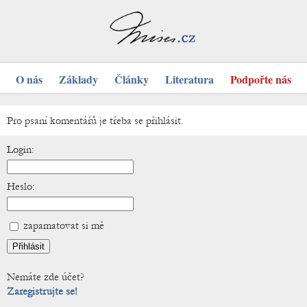
O nás
Základy
Články
Literatura
Podpořte nás
Pro psaní komentářů je třeba se přihlásit.
Login:
Heslo:
zapamatovat si mě
Nemáte zde účet?
Zaregistrujte se!