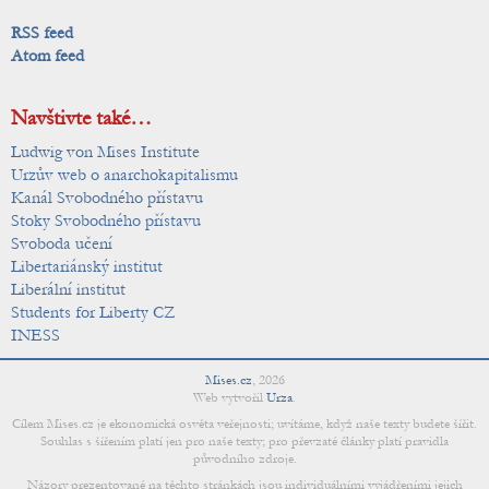
RSS feed
Atom feed
Navštivte také…
Ludwig von Mises Institute
Urzův web o anarchokapitalismu
Kanál Svobodného přístavu
Stoky Svobodného přístavu
Svoboda učení
Libertariánský institut
Liberální institut
Students for Liberty CZ
INESS
Mises.cz
,
2026
Web vytvořil
Urza
.
Cílem Mises.cz je ekonomická osvěta veřejnosti; uvítáme, když naše texty budete šířit.
Souhlas s šířením platí jen pro naše texty; pro převzaté články platí pravidla
původního zdroje.
Názory prezentované na těchto stránkách jsou individuálními vyjádřeními jejich