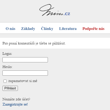
O nás
Základy
Články
Literatura
Podpořte nás
Pro psaní komentářů je třeba se přihlásit.
Login:
Heslo:
zapamatovat si mě
Nemáte zde účet?
Zaregistrujte se!