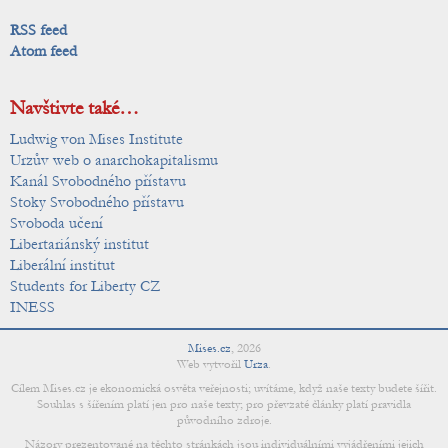
RSS feed
Atom feed
Navštivte také…
Ludwig von Mises Institute
Urzův web o anarchokapitalismu
Kanál Svobodného přístavu
Stoky Svobodného přístavu
Svoboda učení
Libertariánský institut
Liberální institut
Students for Liberty CZ
INESS
Mises.cz
,
2026
Web vytvořil
Urza
.
Cílem Mises.cz je ekonomická osvěta veřejnosti; uvítáme, když naše texty budete šířit.
Souhlas s šířením platí jen pro naše texty; pro převzaté články platí pravidla
původního zdroje.
Názory prezentované na těchto stránkách jsou individuálními vyjádřeními jejich