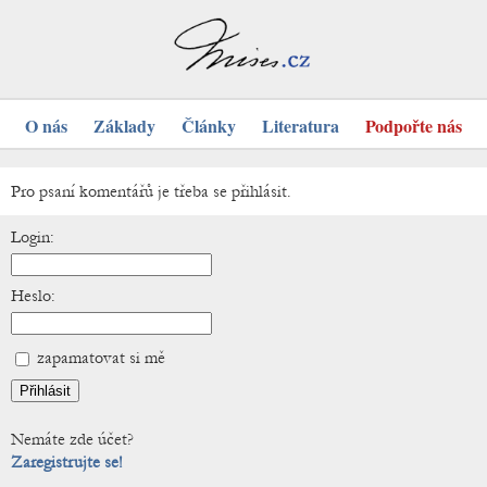
O nás
Základy
Články
Literatura
Podpořte nás
Pro psaní komentářů je třeba se přihlásit.
Login:
Heslo:
zapamatovat si mě
Nemáte zde účet?
Zaregistrujte se!