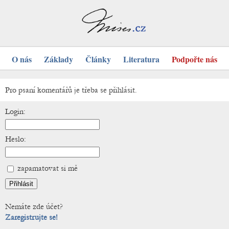
O nás
Základy
Články
Literatura
Podpořte nás
Pro psaní komentářů je třeba se přihlásit.
Login:
Heslo:
zapamatovat si mě
Nemáte zde účet?
Zaregistrujte se!