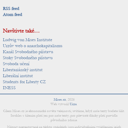
RSS feed
Atom feed
Navštivte také…
Ludwig von Mises Institute
Urzův web o anarchokapitalismu
Kanál Svobodného přístavu
Stoky Svobodného přístavu
Svoboda učení
Libertariánský institut
Liberální institut
Students for Liberty CZ
INESS
Mises.cz
,
2026
Web vytvořil
Urza
.
Cílem Mises.cz je ekonomická osvěta veřejnosti; uvítáme, když naše texty budete šířit.
Souhlas s šířením platí jen pro naše texty; pro převzaté články platí pravidla
původního zdroje.
Názory prezentované na těchto stránkách jsou individuálními vyjádřeními jejich