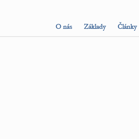
O nás
Základy
Články