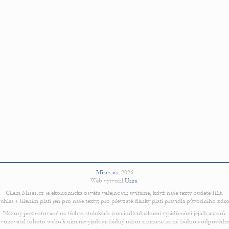
Mises.cz
,
2026
Web vytvořil
Urza
.
Cílem Mises.cz je ekonomická osvěta veřejnosti; uvítáme, když naše texty budete šířit.
uhlas s šířením platí jen pro naše texty; pro převzaté články platí pravidla původního zdro
Názory prezentované na těchto stránkách jsou individuálními vyjádřeními jejich autorů.
vozovatel tohoto webu k nim nevyjadřuje žádný názor a nenese za ně žádnou odpovědn