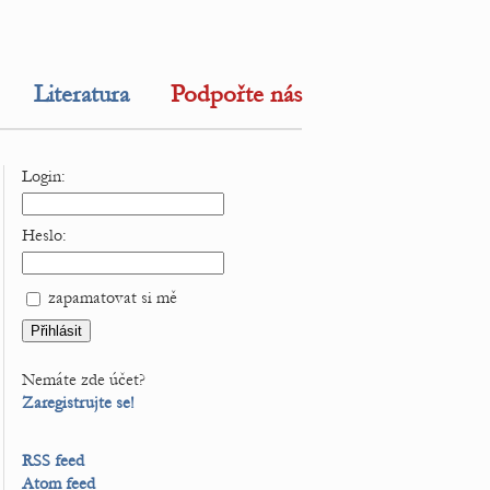
Literatura
Podpořte nás
Login:
Heslo:
zapamatovat si mě
Nemáte zde účet?
Zaregistrujte se!
RSS feed
Atom feed