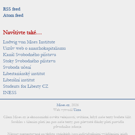
RSS feed
Atom feed
Navštivte také…
Ludwig von Mises Institute
Urzův web o anarchokapitalismu
Kanál Svobodného přístavu
Stoky Svobodného přístavu
Svoboda učení
Libertariánský institut
Liberální institut
Students for Liberty CZ
INESS
Mises.cz
,
2026
Web vytvořil
Urza
.
Cílem Mises.cz je ekonomická osvěta veřejnosti; uvítáme, když naše texty budete šířit.
Souhlas s šířením platí jen pro naše texty; pro převzaté články platí pravidla
původního zdroje.
Názory prezentované na těchto stránkách jsou individuálními vyjádřeními jejich