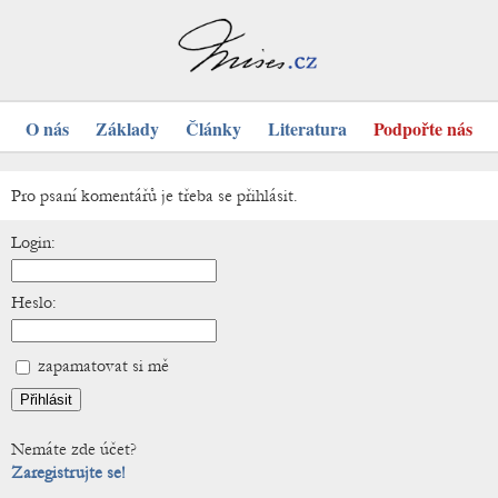
O nás
Základy
Články
Literatura
Podpořte nás
Pro psaní komentářů je třeba se přihlásit.
Login:
Heslo:
zapamatovat si mě
Nemáte zde účet?
Zaregistrujte se!