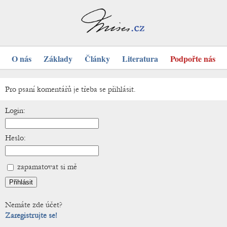
O nás
Základy
Články
Literatura
Podpořte nás
Pro psaní komentářů je třeba se přihlásit.
Login:
Heslo:
zapamatovat si mě
Nemáte zde účet?
Zaregistrujte se!