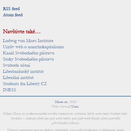
RSS feed
Atom feed
Navštivte také…
Ludwig von Mises Institute
Urzův web o anarchokapitalismu
Kanál Svobodného přístavu
Stoky Svobodného přístavu
Svoboda učení
Libertariánský institut
Liberální institut
Students for Liberty CZ
INESS
Mises.cz
,
2026
Web vytvořil
Urza
.
Cílem Mises.cz je ekonomická osvěta veřejnosti; uvítáme, když naše texty budete šířit.
Souhlas s šířením platí jen pro naše texty; pro převzaté články platí pravidla
původního zdroje.
Názory prezentované na těchto stránkách jsou individuálními vyjádřeními jejich