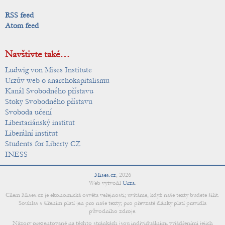
RSS feed
Atom feed
Navštivte také…
Ludwig von Mises Institute
Urzův web o anarchokapitalismu
Kanál Svobodného přístavu
Stoky Svobodného přístavu
Svoboda učení
Libertariánský institut
Liberální institut
Students for Liberty CZ
INESS
Mises.cz
,
2026
Web vytvořil
Urza
.
Cílem Mises.cz je ekonomická osvěta veřejnosti; uvítáme, když naše texty budete šířit.
Souhlas s šířením platí jen pro naše texty; pro převzaté články platí pravidla
původního zdroje.
Názory prezentované na těchto stránkách jsou individuálními vyjádřeními jejich