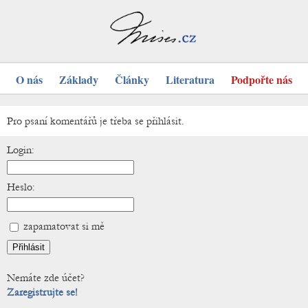
O nás
Základy
Články
Literatura
Podpořte nás
Pro psaní komentářů je třeba se přihlásit.
Login:
Heslo:
zapamatovat si mě
Nemáte zde účet?
Zaregistrujte se!