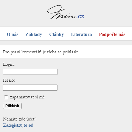
O nás
Základy
Články
Literatura
Podpořte nás
Pro psaní komentářů je třeba se přihlásit.
Login:
Heslo:
zapamatovat si mě
Nemáte zde účet?
Zaregistrujte se!