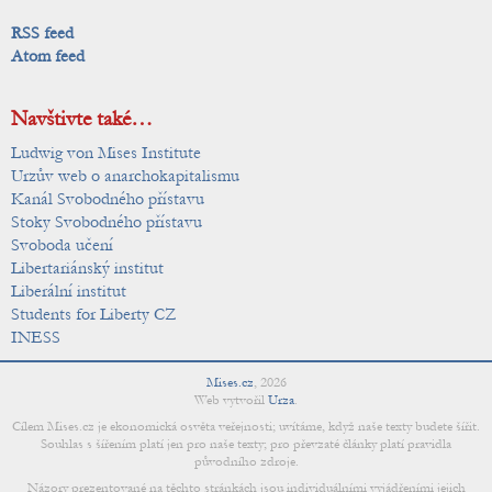
RSS feed
Atom feed
Navštivte také…
Ludwig von Mises Institute
Urzův web o anarchokapitalismu
Kanál Svobodného přístavu
Stoky Svobodného přístavu
Svoboda učení
Libertariánský institut
Liberální institut
Students for Liberty CZ
INESS
Mises.cz
,
2026
Web vytvořil
Urza
.
Cílem Mises.cz je ekonomická osvěta veřejnosti; uvítáme, když naše texty budete šířit.
Souhlas s šířením platí jen pro naše texty; pro převzaté články platí pravidla
původního zdroje.
Názory prezentované na těchto stránkách jsou individuálními vyjádřeními jejich