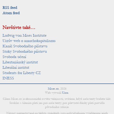
RSS feed
Atom feed
Navštivte také…
Ludwig von Mises Institute
Urzův web o anarchokapitalismu
Kanál Svobodného přístavu
Stoky Svobodného přístavu
Svoboda učení
Libertariánský institut
Liberální institut
Students for Liberty CZ
INESS
Mises.cz
,
2026
Web vytvořil
Urza
.
Cílem Mises.cz je ekonomická osvěta veřejnosti; uvítáme, když naše texty budete šířit.
Souhlas s šířením platí jen pro naše texty; pro převzaté články platí pravidla
původního zdroje.
Názory prezentované na těchto stránkách jsou individuálními vyjádřeními jejich