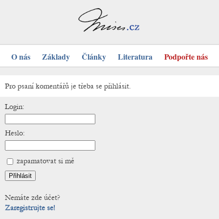
O nás
Základy
Články
Literatura
Podpořte nás
Pro psaní komentářů je třeba se přihlásit.
Login:
Heslo:
zapamatovat si mě
Nemáte zde účet?
Zaregistrujte se!