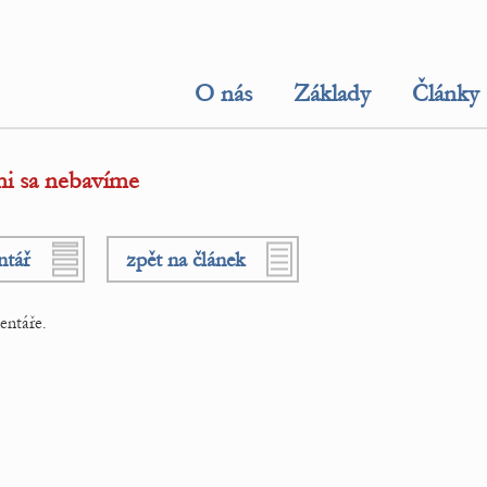
O nás
Základy
Články
mi sa nebavíme
ntář
zpět na článek
entáře.