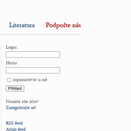
Literatura
Podpořte nás
Login:
Heslo:
zapamatovat si mě
Nemáte zde účet?
Zaregistrujte se!
RSS feed
Atom feed