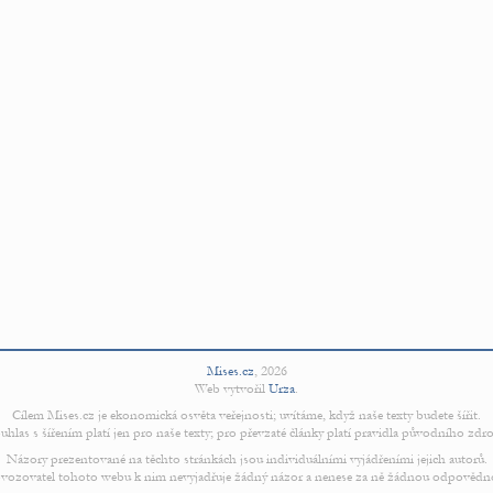
Mises.cz
,
2026
Web vytvořil
Urza
.
Cílem Mises.cz je ekonomická osvěta veřejnosti; uvítáme, když naše texty budete šířit.
uhlas s šířením platí jen pro naše texty; pro převzaté články platí pravidla původního zdro
Názory prezentované na těchto stránkách jsou individuálními vyjádřeními jejich autorů.
vozovatel tohoto webu k nim nevyjadřuje žádný názor a nenese za ně žádnou odpovědn