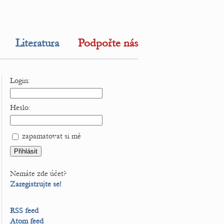
Literatura
Podpořte nás
Login:
Heslo:
zapamatovat si mě
Nemáte zde účet?
Zaregistrujte se!
RSS feed
Atom feed