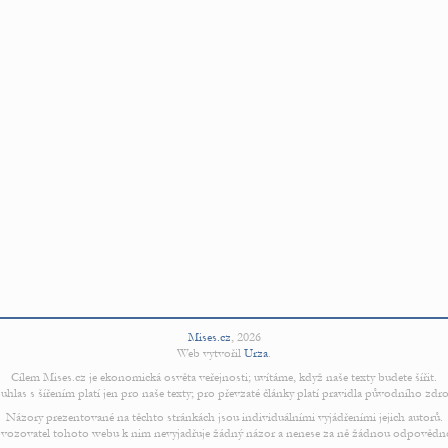
Mises.cz
,
2026
Web vytvořil
Urza
.
Cílem Mises.cz je ekonomická osvěta veřejnosti; uvítáme, když naše texty budete šířit.
uhlas s šířením platí jen pro naše texty; pro převzaté články platí pravidla původního zdro
Názory prezentované na těchto stránkách jsou individuálními vyjádřeními jejich autorů.
vozovatel tohoto webu k nim nevyjadřuje žádný názor a nenese za ně žádnou odpovědn