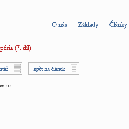
O nás
Základy
Články
ria (7. díl)
ntář
zpět na článek
entáře.