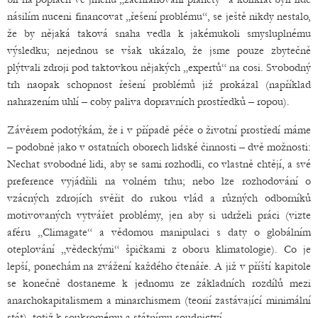
násilím nuceni financovat „řešení problému“, se ještě nikdy nestalo,
že by nějaká taková snaha vedla k jakémukoli smysluplnému
výsledku; nejednou se však ukázalo, že jsme pouze zbytečně
plýtvali zdroji pod taktovkou nějakých „expertů“ na cosi. Svobodný
trh naopak schopnost řešení problémů již prokázal (například
nahrazením uhlí – coby paliva dopravních prostředků – ropou).
Závěrem podotýkám, že i v případě péče o životní prostředí máme
– podobně jako v ostatních oborech lidské činnosti – dvě možnosti:
Nechat svobodné lidi, aby se sami rozhodli, co vlastně chtějí, a své
preference vyjádřili na volném trhu; nebo lze rozhodování o
vzácných zdrojích svěřit do rukou vlád a různých odborníků
motivovaných vytvářet problémy, jen aby si udrželi práci (vizte
aféru „Climagate“ a vědomou manipulaci s daty o globálním
oteplování „vědeckými“ špičkami z oboru klimatologie). Co je
lepší, ponechám na zvážení každého čtenáře. A již v příští kapitole
se konečně dostaneme k jednomu ze základních rozdílů mezi
anarchokapitalismem a minarchismem (teorií zastávající minimální
stát), totiž k soukromému a státnímu soudnictví.