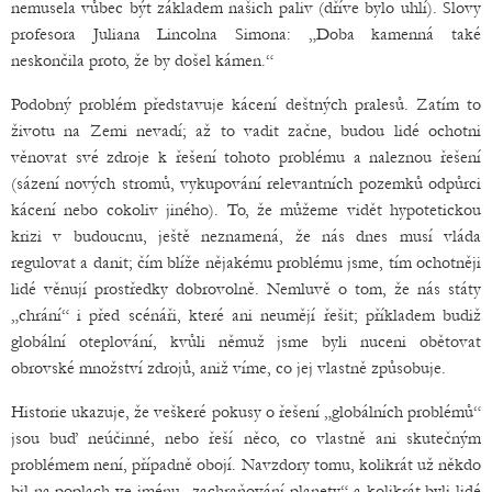
nemusela vůbec být základem našich paliv (dříve bylo uhlí). Slovy
profesora Juliana Lincolna Simona: „Doba kamenná také
neskončila proto, že by došel kámen.“
Podobný problém představuje kácení deštných pralesů. Zatím to
životu na Zemi nevadí; až to vadit začne, budou lidé ochotni
věnovat své zdroje k řešení tohoto problému a naleznou řešení
(sázení nových stromů, vykupování relevantních pozemků odpůrci
kácení nebo cokoliv jiného). To, že můžeme vidět hypotetickou
krizi v budoucnu, ještě neznamená, že nás dnes musí vláda
regulovat a danit; čím blíže nějakému problému jsme, tím ochotněji
lidé věnují prostředky dobrovolně. Nemluvě o tom, že nás státy
„chrání“ i před scénáři, které ani neumějí řešit; příkladem budiž
globální oteplování, kvůli němuž jsme byli nuceni obětovat
obrovské množství zdrojů, aniž víme, co jej vlastně způsobuje.
Historie ukazuje, že veškeré pokusy o řešení „globálních problémů“
jsou buď neúčinné, nebo řeší něco, co vlastně ani skutečným
problémem není, případně obojí. Navzdory tomu, kolikrát už někdo
bil na poplach ve jménu „zachraňování planety“ a kolikrát byli lidé