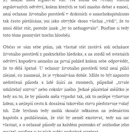
regulovaných odvětví, kolem kterých se točí mnoho debat a emocí,
není ochrana životního prostředí v diskusích o anarchokapitalismu
tak často přetřásána; jen jako obvykle skoro všichni „vědí“, že to
musí dělat stát, protože jinak „by to nefungovalo“. Pojďme si tedy
toto téma promyslet trochu hlouběji.
Občas se sám sebe ptám, jak vlastně stát zastává roli ochránce
životního prostředí z praktického hlediska; a na rozdíl od ostatních
odvětví kupodivu nemohu na první pohled kolem sebe odpovědět,
že to dělá špatně. U ochrany životního prostředí totiž není příliš
zřejmé, co znamená, že je vykonávána dobře. Může to být naprosto
nedotčená příroda a lidé žijící na stromech, případně „trvale
udržitelný rozvoj“ nebo cokoliv jiného. Jediné přijatelné měřítko je
tedy asi to, že by příroda měla vypadat tak, jak to nejlépe vyhovuje
lidem; a nejlepší cestu k dosažení takového stavu představuje volný
trh. Zde bychom tedy mohli skončit odkazem na jedenáctou
kapitolu a prohlášením, že stát by neměl existovat, tedy ani nic
vlastnit, a o ochraně přírody na každém pozemku ať rozhodne jeho
majitel; pojďme si to však raději podrobně rozebrat.