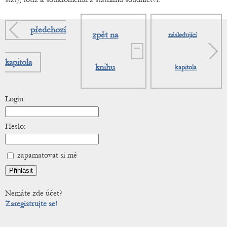
předchozí
zpět na
následující
kapitola
knihu
kapitola
Login:
Heslo:
zapamatovat si mě
Nemáte zde účet?
Zaregistrujte se!