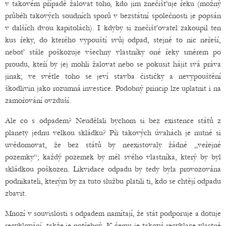
v takovém případě žalovat toho, kdo jim znečišťuje řeku (možný
průběh takových soudních sporů v bezstátní společnosti je popsán
v dalších dvou kapitolách). I kdyby si znečišťovatel zakoupil ten
kus řeky, do kterého vypouští svůj odpad, stejně to nic neřeší,
neboť stále poškozuje všechny vlastníky oné řeky směrem po
proudu, kteří by jej mohli žalovat nebo se pokusit hájit svá práva
jinak; ve světle toho se jeví stavba čističky a nevypouštění
škodlivin jako rozumná investice. Podobný princip lze uplatnit i na
zamořování ovzduší.
Ale co s odpadem? Neudělali bychom si bez existence států z
planety jednu velkou skládku? Při takových úvahách je nutné si
uvědomovat, že bez států by neexistovaly žádné „veřejné
pozemky“; každý pozemek by měl svého vlastníka, který by byl
skládkou poškozen. Likvidace odpadu by tedy byla provozována
podnikateli, kterým by za tuto službu platili ti, kdo se chtějí odpadu
zbavit.
Mnozí v souvislosti s odpadem namítají, že stát podporuje a dotuje
recyklování, takže je potřebný. K čemu je taková recyklace vlastně