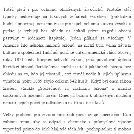
Totéž platí i pro ochranu ohrožených živočichů. Protože stát
typicky nedovoluje na takových zvířatech vydělávat (příkladem
budiž slonovina), není motivace pro jejich ochranu zrovna vysoká a
pytláci je vybíjejí bez ohledu na cokoli (vizte tragédii obecní
pastviny v jedenácté kapitole). Jeden příklad za všechny: V
Americe žilo několik milionů bizonů, na nichž byla velmi závislá
kultura a společnost Indiánů, jichž se chtěla americká vláda zbavit;
roku 1871 tedy kongres schválil zákon, jenž povoloval úplnou
likvidaci bizonů (každý lovec mohl zastřelit jakéhokoli bizona bez
ohledu na to, kdo jej vlastnil), což téměř vedlo k jejich úplnému
vyhubení (roku 1889 zbylo celkem 542 kusů). Když byl onen zákon
zrušen, vznikla „Společnost za záchranu bizona“ a mnoho
soukromých bizoních farem. Dnes již bizoni k ohroženým druhům
nepatří; jejich počet je odhadován na tři sta tisíc kusů.
Velký problém pro životní prostředí představuje znečištění. Kdo
zabrání tomu, aby se odpad z chemické a průmyslové výroby
vypouštěl přímo do řek? Majitelé těch řek, pochopitelně; ti mohou