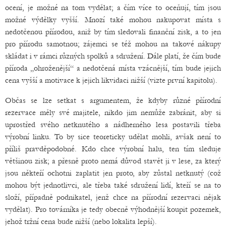
ocení, je možné na tom vydělat; a čím více to oceňují, tím jsou
možné výdělky vyšší. Mnozí také mohou nakupovat místa s
nedotčenou přírodou, aniž by tím sledovali finanční zisk, a to jen
pro přírodu samotnou; zájemci se též mohou na takové nákupy
skládat i v rámci různých spolků a sdružení. Dále platí, že čím bude
příroda „ohroženější“ a nedotčená místa vzácnější, tím bude jejich
cena vyšší a motivace k jejich likvidaci nižší (vizte první kapitolu).
Občas se lze setkat s argumentem, že kdyby různé přírodní
rezervace měly své majitele, nikdo jim nemůže zabránit, aby si
uprostřed svého netknutého a nádherného lesa postavili třeba
výrobní linku. To by sice teoreticky udělat mohli, avšak není to
příliš pravděpodobné. Kdo chce výrobní halu, ten tím sleduje
většinou zisk; a přesně proto nemá důvod stavět ji v lese, za který
jsou někteří ochotni zaplatit jen proto, aby zůstal netknutý (což
mohou být jednotlivci, ale třeba také sdružení lidí, kteří se na to
složí, případně podnikatel, jenž chce na přírodní rezervaci nějak
vydělat). Pro továrníka je tedy obecně výhodnější koupit pozemek,
jehož tržní cena bude nižší (nebo lokalita lepší).