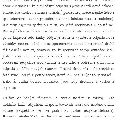
dobrá? Jednak snižuje množství odpadu a jednak šetří nové přírodní
zdroje. Na druhou stranu i samotný proces recyklace nějaké zdroje
spotřebovává (jednak přírodní, ale také lidskou práci a podobně).
Jak tedy najít tu správnou míru, co ještě recyklovat a co už ne?
Bystřejší čtenáři už asi tuší, že odpověď na tuto otázku se nalézá v
první kapitole této knihy. Když je levnější vyrábět z odpadu nové
výrobky, než na jedné straně zpracovávat odpad a na straně druhé
těžit další suroviny, znamená to, že recyklace zdroji skutečně šetří.
Je-li tomu ale naopak, znamená to, že zdroje spotřebované
procesem recyklace jsou vzácnější než zdroje potřebné k likvidaci
odpadu a těžby nových surovin. Jinými slovy platí, že recyklace
šetří zdroji právě a pouze tehdy, když je – bez jakýchkoliv dotací –
zisková. Státní dotace recyklace jsou tedy škodlivé a vedou k
plýtvání.
Dalším oblíbeným tématem je trvale udržitelný rozvoj. Tato
doktrína káže, abychom nespotřebovávali takzvané neobnovitelné
zdroje (respektive jen za podmínky úplné recyklovatelnosti).
Existuje předpoklad, že bezstátní společnost by se touto tezí