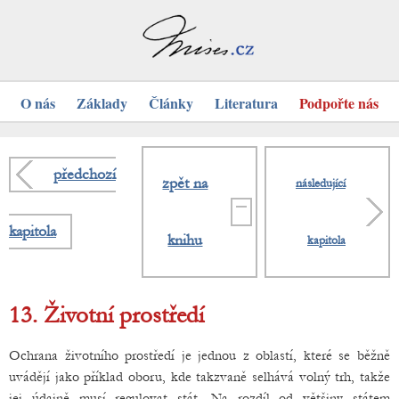
O nás
Základy
Články
Literatura
Podpořte nás
předchozí
zpět na
následující
kapitola
knihu
kapitola
13. Životní prostředí
Ochrana životního prostředí je jednou z oblastí, které se běžně
uvádějí jako příklad oboru, kde takzvaně selhává volný trh, takže
jej údajně musí regulovat stát. Na rozdíl od většiny státem