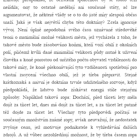
neřídila; ony to ostatně nedělají ani současné státy, ač lze
argumentovat, že některé vlády se o to do jisté míry alespoň občas
snaží. Jaká je však největší chyba této doktríny? Zcela ignoruje
vývoj. Není úplně nepodobná svého času uznávané středověké
teorii o maximální možné velikosti města, jež vycházela z toho, že
takové město bude zásobováno koňmi, kteří vozí obilí z okolních
polí, přičemž kvůli dané minimální velikosti půdy nutné k uživení
člověka a koně porostou od určitého počtu obyvatel vzdálenosti do
takové míry, že koně překonávající tyto vzdálenosti spotřebují pro
vlastní zasycení všechno obilí, jež je třeba přepravit. Stejně
krátkozraká a naivní je doktrína trvale udržitelného rozvoje, když
předpokládá, že lidstvo bude získávat energii stále stejnými
způsoby. Například taková ropa: Dochází, před třiceti lety měla
dojít za třicet let, dnes má dojít za třicet let, a za třicet let patrně
též dojde za třicet let. Všechny tyto předpovědi počítají se
současným množstvím známé ropy, avšak neuvažují, že nedostatek
zvyšuje cenu, jež motivuje podnikatele k vyhledávání dalších
zdrojů. A už vůbec nezohledňují možnost, že by třeba časem ropa