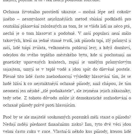
Ochrana životního prostředí ukazuje – možná lépe než cokoliv
jiného – nesmyslnost nejrůznějších metod sbírání podkladů pro
centrální plánování založených na tom, že se vláda lidí na něco ptá,
nechá je o tom hlasovat a podobně. V naší populaci není málo
takových, kteří na jedné straně tvrdí, jak příroda trpí, zlý průmysl ji
ničí, lidé trápí zvířata, velkoměsta pohlcují lesy, a když domluví,
odejdou do svého teplého městského bytu, kde si pochutnají na
geneticky upravených kuřatech, zapijí je umělým průmyslovým
sajrajtem, umyjí se v teplé vodě a jdou spát do dřevěné postele.
Přesně tito lidé často znehodnocují výsledky hlasování tím, že se
hrdě hlásí k co nejstriktnější ochraně přírody, aniž chápou, že tím
neomezí jen nějaké „zlé podnikatele“, ale zejména jejich zákazníky,
tedy sebe. Z tohoto důvodu může jít demokratické rozhodování o
ochraně přírody právě proti hlasujícím.
Proč by se ale majitelé soukromých pozemků měli starat o přírodu?
Nedají raději přednost finančnímu zisku? Inu, tyto dvě věci jdou
velmi často ruku v ruce. Vlastní-li někdo kus přírody, kterou lidé