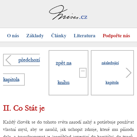
O nás
Základy
Články
Literatura
Podpořte nás
předchozí
zpět na
následující
kapitola
knihu
kapitola
II. Co Stát je
Každý člověk se do tohoto světa narodí nahý a potřebuje používat
vlastní mysl, aby se naučil, jak uchopit zdroje, které mu příroda
dala, a transformovat je (například investicí do kapitálu) do tvarů,