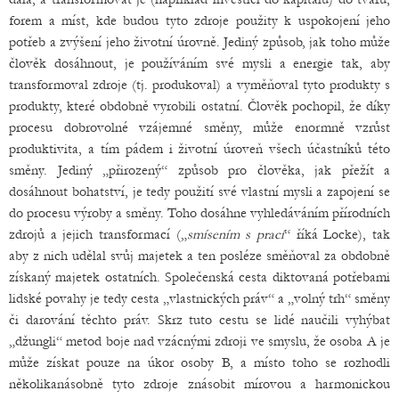
forem a míst, kde budou tyto zdroje použity k uspokojení jeho
potřeb a zvýšení jeho životní úrovně. Jediný způsob, jak toho může
člověk dosáhnout, je používáním své mysli a energie tak, aby
transformoval zdroje (tj. produkoval) a vyměňoval tyto produkty s
produkty, které obdobně vyrobili ostatní. Člověk pochopil, že díky
procesu dobrovolné vzájemné směny, může enormně vzrůst
produktivita, a tím pádem i životní úroveň všech účastníků této
směny. Jediný „přirozený“ způsob pro člověka, jak přežít a
dosáhnout bohatství, je tedy použití své vlastní mysli a zapojení se
do procesu výroby a směny. Toho dosáhne vyhledáváním přírodních
zdrojů a jejich transformací („
smísením s prací
“ říká Locke), tak
aby z nich udělal svůj majetek a ten posléze směňoval za obdobně
získaný majetek ostatních. Společenská cesta diktovaná potřebami
lidské povahy je tedy cesta „vlastnických práv“ a „volný trh“ směny
či darování těchto práv. Skrz tuto cestu se lidé naučili vyhýbat
„džungli“ metod boje nad vzácnými zdroji ve smyslu, že osoba A je
může získat pouze na úkor osoby B, a místo toho se rozhodli
několikanásobně tyto zdroje znásobit mírovou a harmonickou