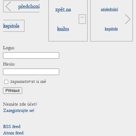
předchozí
zpět na
následující
kapitola
knihu
kapitola
Login:
Heslo:
zapamatovat si mě
Nemáte zde účet?
Zaregistrujte se!
RSS feed
Atom feed