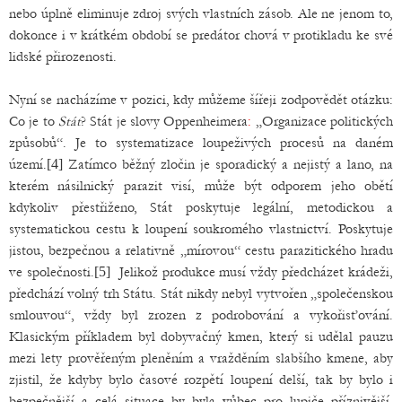
nebo úplně eliminuje zdroj svých vlastních zásob. Ale ne jenom to,
dokonce i v krátkém období se predátor chová v protikladu ke své
lidské přirozenosti.
Nyní se nacházíme v pozici, kdy můžeme šířeji zodpovědět otázku:
Co je to
Stát
? Stát je slovy Oppenheimera
:
„Organizace politických
způsobů“. Je to systematizace loupeživých procesů na daném
území.
[4]
Zatímco běžný zločin je sporadický a nejistý a lano, na
kterém násilnický parazit visí, může být odporem jeho obětí
kdykoliv přestřiženo, Stát poskytuje legální, metodickou a
systematickou cestu k loupení soukromého vlastnictví. Poskytuje
jistou, bezpečnou a relativně „mírovou“ cestu parazitického hradu
ve společnosti.
[5]
Jelikož produkce musí vždy předcházet krádeži,
předchází volný trh Státu. Stát nikdy nebyl vytvořen „společenskou
smlouvou“, vždy byl zrozen z podrobování a vykořisťování.
Klasickým příkladem byl dobyvačný kmen, který si udělal pauzu
mezi lety prověřeným pleněním a vražděním slabšího kmene, aby
zjistil, že kdyby bylo časové rozpětí loupení delší, tak by bylo i
bezpečnější a celá situace by byla vůbec pro lupiče příznivější,