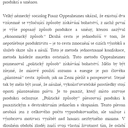
produkcí a směnou.
Velký německý sociolog Franz Oppenheimer ukázal, že existují dva
vzájemně se vylučující způsoby získávání bohatství, z nichž první
je výše popsaný způsob produkce a směny, kterou nazýval
„ekonomický způsob.“ Druhá cesta je jednodušší v tom, že
nepotřebuje produktivitu – je to cesta zmocnění se cizích výrobků a
služeb skrze sílu a násilí. Toto je metoda jednostranné konfiskace,
metoda krádeže majetku ostatních. Tuto metodu Oppenheimer
pojmenoval „politický způsob“ získávání bohatství. Mělo by být
zřejmé, že mírové použití rozumu a energie je pro člověka
„přirozená“ cesta: způsob, jak na Zemi přežít a prosperovat. Stejně
tak by mělo být jasné, že násilné, vykořisťovatelské prostředky stojí
oproti přirozenému právu. Je to parazit, který místo rozvoje
produkci ochuzuje. „Politické způsoby“ přesouvají produkci k
parazitickým a destruktivním jedincům a skupinám. Tento přesun
neubírá jen z celkového počtu vyprodukovaného, ale snižuje i
výrobcovu motivaci vyrábět nad hranici nezbytného minima. V
dlouhém období zloděj zničí svoji vlastní životnost tím, že oslabí