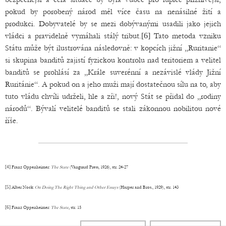
pokud by porobený národ měl více času na nenásilné žití a
produkci. Dobyvatelé by se mezi dobývanými usadili jako jejich
vládci a pravidelně vymáhali stálý tribut.
[6]
Tato metoda vzniku
Státu může být ilustrována následovně: v kopcích jižní „Ruritanie“
si skupina banditů zajistí fyzickou kontrolu nad teritoriem a velitel
banditů se prohlásí za „Krále suverénní a nezávislé vlády Jižní
Ruritánie“. A pokud on a jeho muži mají dostatečnou sílu na to, aby
tuto vládu chvíli udrželi, hle a zři!, nový Stát se přidal do „rodiny
národů“. Bývalí velitelé banditů se stali zákonnou nobilitou nové
říše.
[4]
Franz Oppenheimer:
The State
(Vanguard Press, 1926), str. 24-27
[5]
Alber Nock:
On Doing The Right Thing and Other Essays
(Harper and Bros., 1929), str. 143
[6]
Franz Oppenheimer:
The State
, str. 15