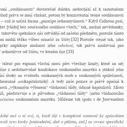
eorií „souhlasnosti“ dostatečně daleko, nedochází až k samotnému
ehož práva se mají chránit, potom by konzistentní teorie souhlasnosti
 – což je určitá forma „principu jednomyslnosti.“ Když Calhoun psal,
žet [vládu] bez současného souhlasu všech,“ tak, možná nevědomky,
 takovéto spekulace nás odvádějí od našeho předmětu, protože tímto
om mohli těžko vůbec označit za Státy.
[32]
Protože stejně tak, jako
gicky implikuje možnost jeho
odtržení
, tak právo anulovaní pro
 jednotlivce od Státu, ve kterém žije.
[33]
talent pro expanzi vlastní moci přes všechny limity, které na něj
 žije z nedobrovolné konfiskace soukromého majetku a jelikož jeho
ující útoky na svobodu soukromých osob a soukromých společností,
nherentně
anti
kapitalistický. A tedy naše pozice je právě opačná k
nosti „výkonným výborem“ vládnoucí třídy, údajně kapitalistů. Místo
dků, představuje a je původem „vládnoucí třídy“ (nebo vládnoucího
tečnému
soukromému majetku. Můžeme tak spolu s de Jouvenelem
 době než o té své, ti, kteří žijí v kompletní temnotě ke způsobům
ovali tyto kroky [znárodnění, daň z příjmu, atd.] za ovoce specifické