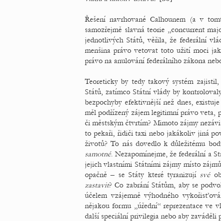
Řešení navrhované Calhounem (a v tomto
samozřejmě slavná teorie „concurrent majo
jednotlivých Států, věřila, že federální v
menšina právo vetovat toto užití moci jak
právo na anulování federálního zákona nebo
Teoreticky by tedy takový systém zajistil
Států, zatímco Státní vlády by kontrolova
bezpochyby efektivnější než dnes, existu
měl podřízený zájem legitimní právo veta, 
či městským čtvrtím? Mimoto zájmy nezávisí
to pekaři, řidiči taxi nebo jakákoliv jiná 
životů? To nás dovedlo k důležitému bod
samotné
. Nezapomínejme, že federální a Stát
jejich vlastními Státními zájmy místo záj
opačně – se Státy které tyranizují
své
obč
zastavit
? Co zabrání Státům, aby se podvoli
účelem vzájemně výhodného vykořisťován
nějakou formu „úřední“ reprezentace ve vlá
další speciální privilegia nebo aby zaváděli 