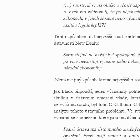
(…) soustředí se na obtíže a téměř zap
to bych rád zdůraznil], že po nějaký
zákonech, v jejich složení nebo význ
razítko legitimity.
[27]
Tímto způsobem dal nejvyšší soud smrtelno
ústavnosti New Dealu:
Samozřejmě ne každý byl spokojený. Nai
již více neexistují výrazné nebo nebe
národní ekonomiky …
Nemáme jiný způsob, kromě nejvyššího sou
Jak Black připouští, jeden významný politic
skulinu v ústavním omezení vlády, kter
nejvyššímu soudu, byl John C. Calhoun. Cal
analýzu tohoto ústavního problému. Ve sv
vymanit se z omezení, které jsou mu dána ú
Psaná ústava má jistě mnoho značných
opatření, která mají omezit a limi