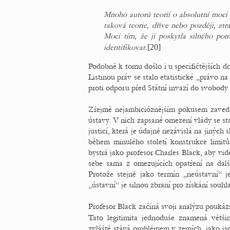
Mnoho autorů teorií o absolutní moci
taková teorie, dříve nebo později, zt
Moci tím, že jí poskytla silného po
identifikovat.
[20]
Podobně k tomu došlo i u specifičtějších 
Listinou práv se stalo etatistické „právo n
proti odporu před Státní invazí do svobody 
Zřejmě nejambicióznějším pokusem zavedení
ústavy. V nich zapsané omezení vlády se st
justicí, která je údajně nezávislá na jinýc
během minulého století konstrukce limitů
bystrá jako profesor Charles Black, aby vid
sebe sama z omezujících opatření na další
Protože stejně jako termín „neústavní“ je
„ústavní“ je silnou zbraní pro získání souhla
Profesor Black začíná svoji analýzu poukáz
Tato legitimita jednoduše znamená většin
zvláště stává problémem v zemích, jako jso