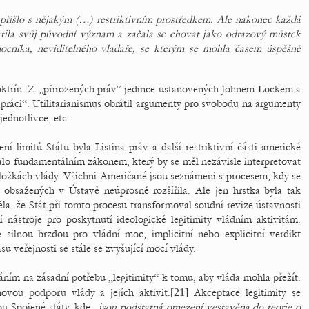
 přišlo s nějakým (…) restriktivním prostředkem. Ale nakonec každá
ratila svůj původní význam a začala se chovat jako odrazový můstek
mocníka, neviditelného vladaře, se kterým se mohla časem úspěšně
doktrín: Z „přirozených práv“ jedince ustanovených Johnem Lockem a
a práci“. Utilitarianismus obrátil argumenty pro svobodu na argumenty
jednotlivce, etc.
 limitů Státu byla Listina práv a další restriktivní části americké
alo fundamentálním zákonem, který by se měl nezávisle interpretovat
h složkách vlády. Všichni Američané jsou seznámeni s procesem, kdy se
 obsažených v Ústavě neúprosně rozšířila. Ale jen hrstka byla tak
ěla, že Stát při tomto procesu transformoval soudní revize ústavnosti
 nástroje pro poskytnutí ideologické legitimity vládním aktivitám.
 silnou brzdou pro vládní moc, implicitní nebo explicitní verdikt
su veřejnosti se stále se zvyšující mocí vlády.
áním na zásadní potřebu „legitimity“ k tomu, aby vláda mohla přežít.
ovou podporu vlády a jejích aktivit.
[21]
Akceptace legitimity se
u Spojené státy, kde „
jsou podstatná omezení vestavěna do teorie o