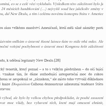
omíná, co se z celé věci vyklubalo. Výsledkem této záležitosti bylo [a
ch 24 měsících handrkování (…) nejvyšší soud bez jakékoliv změny v
amu, dal New Dealu, a tím i celému novému konceptu Státu v Americe
u ránu velkému množství Američanů, kteří měli silné námitky proti
vním snílkům o ústavně řízené laissez-faire to stále trhá srdce. Ale
zpečné veřejné pochybnosti o ústavní moci Kongresu řešit záležitosti
du, k udělení legitimity New Dealu.
[28]
ký teoretik, který poznal – a to s velkým předstihem – do očí bijící
á vznikne tím, že dáme rozhodující interpretační moc do rukou
houn se nespokojil se „zázrakem,“ ale místo toho vytvořil důkladnou
é knize
Disquisition
Calhoun demonstruje inherentní tendence Státu
stavou:
 výhod, ale bylo by velkou chybou předpokládat, že pouhé zasazení
tovat moc vlády, bez vybavení těch, které mají omezení chránit,