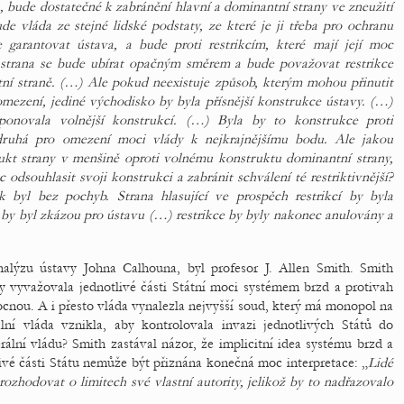
, bude dostatečné k zabránění hlavní a dominantní strany ve zneužití
de vláda ze stejné lidské podstaty, ze které je ji třeba pro ochranu
 garantovat ústava, a bude proti restrikcím, které mají její moc
 strana se bude ubírat opačným směrem a bude považovat restrikce
tní straně. (…) Ale pokud neexistuje způsob, kterým mohou přinutit
mezení, jediné východisko by byla přísnější konstrukce ústavy. (…)
ponovala volnější konstrukcí. (…) Byla by to konstrukce proti
 druhá pro omezení moci vlády k nejkrajnějšímu bodu. Ale jakou
rukt strany v menšině oproti volnému konstruktu dominantní strany,
odsouhlasit svoji konstrukci a zabránit schválení té restriktivnější?
 byl bez pochyb. Strana hlasující ve prospěch restrikcí by byla
y byl zkázou pro ústavu (…) restrikce by byly nakonec anulovány a
analýzu ústavy Johna Calhouna, byl profesor J. Allen Smith. Smith
y vyvažovala jednotlivé části Státní moci systémem brzd a protivah
 mocnou. A i přesto vláda vynalezla nejvyšší soud, který má monopol na
ální vláda vznikla, aby kontrolovala invazi jednotlivých Států do
ální vládu? Smith zastával názor, že implicitní idea systému brzd a
livé části Státu nemůže být přiznána konečná moc interpretace: „
Lidé
ozhodovat o limitech své vlastní autority, jelikož by to nadřazovalo