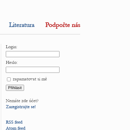
Literatura
Podpořte nás
Login:
Heslo:
zapamatovat si mě
Nemáte zde účet?
Zaregistrujte se!
RSS feed
Atom feed