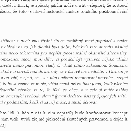
, dodává Black, je způsob, jakým může ujistit veřejnost, že rostoucí
ázoru, že toto je hlavní historická funkce soudního přezkoumávání
ajálnost a pocit zneužívání široce rozšířený mezi populací a ztráta
z ohledu na to, jak dlouhá byla doba, kdy byla tato autorita násilně
ána nebo tolerována pro nepřístupnost reálné okamžité alternativy.
omezenou mocí, musí dříve či později být vystaven nějaké vládní
aktivitu mimo pravomoc vlády či vládě přímo zakázanou. Soukromá
čkoliv o povolávání do armády se v ústavě nic nedočte… Farmáři je
 on věří, a zjistí, že – a s ním i někteří renomovaní právníci - stejně
i, koho si vezme za muže, vláda nemá právo říkat jemu, kolik pšenice
derální věznice za to, že říká, co chce, a v cele si může nahlas
 omezující svobodu slova“ [první dodatek ústavy Spojených států,
 s podmáslím, kolik si za něj může, a musí, účtovat.
chto lidí (a kdo z nás k nim nepatří?) bude konfrontovat koncept
ji sám vidí), uvidí zřejmé překročení skutečných pravomocí a dojde k
22]