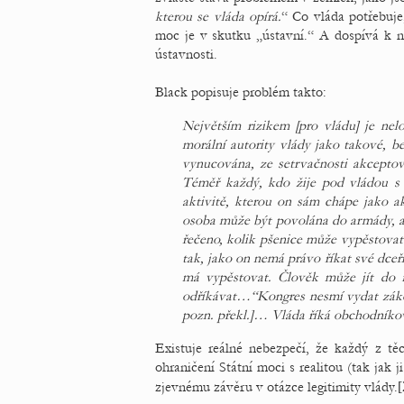
kterou se vláda opírá.
“ Co vláda potřebuje
moc je v skutku „ústavní.“ A dospívá k n
ústavnosti.
Black popisuje problém takto:
Největším rizikem [pro vládu] je nelo
morální autority vlády jako takové, be
vynucována, ze setrvačnosti akceptov
Téměř každý, kdo žije pod vládou s 
aktivitě, kterou on sám chápe jako 
osoba může být povolána do armády, a
řečeno, kolik pšenice může vypěstovat a
tak, jako on nemá právo říkat své dceř
má vypěstovat. Člověk může jít do fe
odříkávat…“Kongres nesmí vydat zákon
pozn. překl.]… Vláda říká obchodníkovi
Existuje reálné nebezpečí, že každý z tě
ohraničení Státní moci s realitou (tak jak 
zjevnému závěru v otázce legitimity vlády.
[