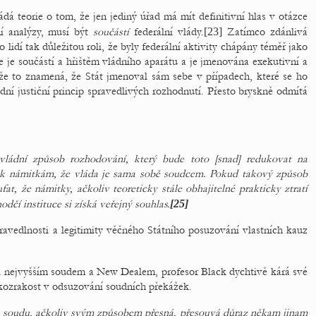
dá teorie o tom, že jen jediný úřad má mít definitivní hlas v otázce
ní analýzy, musí být
součástí
federální vlády.
[23]
Zatímco zdánlivá
o lidí tak důležitou roli, že byly federální aktivity chápány téměř jako
e je součástí a hřištěm vládního aparátu a je jmenována exekutivní a
, že to znamená, že Stát jmenoval sám sebe v případech, které se ho
adní justiční princip spravedlivých rozhodnutí. Přesto bryskně odmítá
ládní způsob rozhodování, který bude toto [snad] redukovat na
 k námitkám, že vláda je sama sobě soudcem. Pokud takový způsob
t, že námitky, ačkoliv teoreticky stále obhajitelné prakticky ztratí
hodčí instituce si získá veřejný souhlas.
[25]
ravedlnosti a legitimity věčného Státního posuzování vlastních kauz
zi nejvyšším soudem a New Dealem, profesor Black dychtivě kárá své
tkozrakost v odsuzování soudních překážek.
 soudu, ačkoliv svým způsobem přesná, přesouvá důraz někam jinam