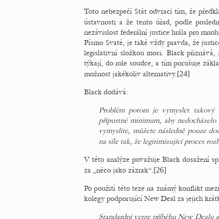
Toto nebezpečí Stát odvrací tím, že předklá
ústavnosti a že tento úřad, podle posled
nezávislost federální justice hrála pro mnoh
Písmo Svaté, je také vždy pravda, že justic
legislativní složkou moci. Black přiznává
týkají, do role soudce, a tím porušuje zákl
možnost jakékoliv alternativy.
[24]
Black dodává:
Problém potom je vymyslet takový v
přípustné minimum, aby nedocházelo
vymyslíte, můžete následně pouze doufa
na síle tak, že legitimizující proces roz
V této analýze považuje Black dosažení sp
za „něco jako zázrak“.
[26]
Po použití této teze na známý konflikt me
kolegy podporující New Deal za jejich krá
Standardní verze příběhu New Dealu a