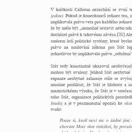
V krátkosti Calhoun nezachází se svojí t
jedinci
. Pokud je koneckonců jedinec ten, j
implikovala právo veta pro každého jedince
že by mělo být „nemožné sestavit nebo udr
docházel právě k takovému závěru.
[31]
Ale
směrem leží politické systémy, které bych
právo na anulování zákona pro Stát lo
jednotlivce by implikovalo právo „odtržení“
Stát tedy konstantně ukazoval neobyčejný 
mohou být uvaleny. Jelikož Stát nezbytně
expanze nezbytně zahrnuje stále se zvyš
musíme prohlásit, že Stát je hluboce a i
marxistickému výroku, že Stát je v součas
toho Stát, organizace politických prostře
hradu
) a je v permanentní opozici ke
sku
tvrdit:
Pouze ti, kteří neví nic o žádné jiné
chování Moci skrz tisíciletí, by považ