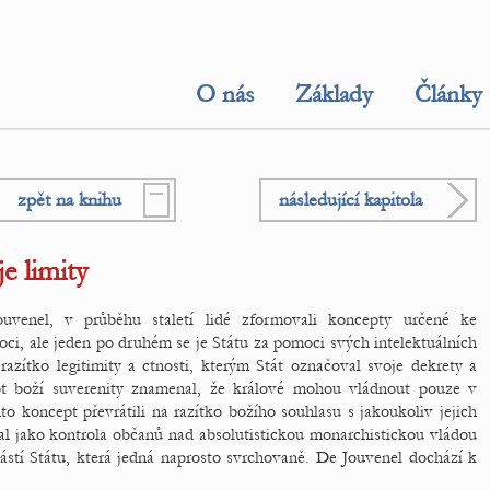
O nás
Základy
Články
zpět na knihu
následující kapitola
je limity
venel, v průběhu staletí lidé zformovali koncepty určené ke
ci, ale jeden po druhém se je Státu za pomoci svých intelektuálních
razítko legitimity a ctnosti, kterým Stát označoval svoje dekrety a
t boží suverenity znamenal, že králové mohou vládnout pouze v
o koncept převrátili na razítko božího souhlasu s jakoukoliv jejich
l jako kontrola občanů nad absolutistickou monarchistickou vládou
ástí Státu, která jedná naprosto svrchovaně. De Jouvenel dochází k