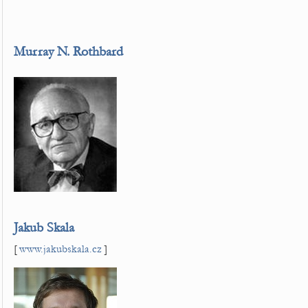
Murray N. Rothbard
Jakub Skala
[
www.jakubskala.cz
]