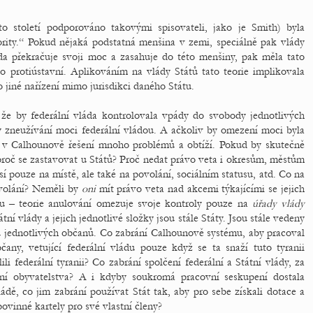
 století podporováno takovými spisovateli, jako je Smith) byla
rity.“ Pokud nějaká podstatná menšina v zemi, speciálně pak vlády
láda překračuje svoji moc a zasahuje do této menšiny, pak měla tato
o protiústavní. Aplikováním na vlády Států tato teorie implikovala
 jiné nařízení mimo jurisdikci daného Státu.
, že by federální vláda kontrolovala vpády do svobody jednotlivých
ly zneužívání moci federální vládou. A ačkoliv by omezení moci byla
je v Calhounově řešení mnoho problémů a obtíží. Pokud by skutečně
proč se zastavovat u Států? Proč nedat právo veta i okresům, městům
 pouze na místě, ale také na povolání, sociálním statusu, atd. Co na
povolání? Neměli by
oni
mít právo veta nad akcemi týkajícími se jejich
u – teorie anulování omezuje svoje kontroly pouze na
úřady vlády
ní vlády a jejich jednotlivé složky jsou stále Státy. Jsou stále vedeny
mů jednotlivých občanů. Co zabrání Calhounově systému, aby pracoval
any, vetující federální vládu pouze když se ta snaží tuto tyranii
li federální tyranii? Co zabrání spolčení federální a Státní vlády, za
í obyvatelstva? A i kdyby soukromá pracovní seskupení dostala
dě, co jim zabrání používat Stát tak, aby pro sebe získali dotace a
povinné kartely pro své vlastní členy?