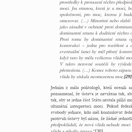
prostředky k prosazení těchto předpisů
moci. Jsa stranou, která je u moci, bu
společnosti, pro moc, kterou jí bude
omezovat. (…) Minoritní nebo slabší
jako zásadní v ochraně proti dominan
dominantní stranu k dodržení těchto o
Proti tomu by dominantní strana o
konstrukci – jedna pro rozšíření a
eventuální šanci by měl přísný konst
když tato by měla veškerou vládní moc 
V takto nerovné soutěži by výsledek
přemožena. (…) Konec tohoto zápasu b
vláda by získala neomezenou moc.
[29]
Jedním z mála politologů, kteří ocenili 
poznamenal, že ústava je navržena tak, ab
tak, aby se jedna část Státu nestala příliš
ultimátní interpretaci moci. Pokud feder
svobody jedince, kdo měl kontrolovat feder
protivah ústavy byl názor, že žádné jednot
předpokládali, že nová vláda nebude moci r
vládu a nikoliv ústavu.
“
[30]