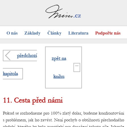
O nás
Základy
Články
Literatura
Podpořte nás
předchozí
zpět na
kapitola
knihu
11. Cesta před námi
Pokud se rozhodneme pro 100% zlatý dolar, budeme konfrontováni
s problémem, jak ho zavést. Není pochyb o obtížnosti přechodného
období, kterého by bylo zapotřebí pro dosažení tohoto cíle. Jakmile