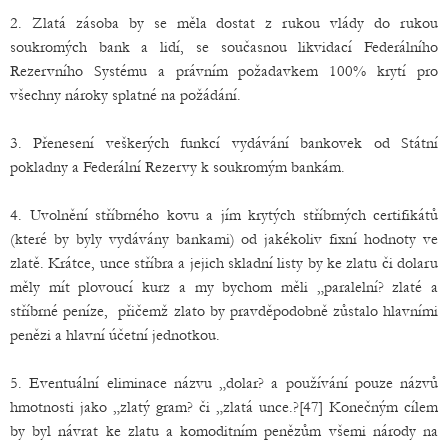
2. Zlatá zásoba by se měla dostat z rukou vlády do rukou
soukromých bank a lidí, se současnou likvidací Federálního
Rezervního Systému a právním požadavkem 100% krytí pro
všechny nároky splatné na požádání.
3. Přenesení veškerých funkcí vydávání bankovek od Státní
pokladny a Federální Rezervy k soukromým bankám.
4. Uvolnění stříbrného kovu a jím krytých stříbrných certifikátů
(které by byly vydávány bankami) od jakékoliv fixní hodnoty ve
zlatě. Krátce, unce stříbra a jejich skladní listy by ke zlatu či dolaru
měly mít plovoucí kurz a my bychom měli „paralelní? zlaté a
stříbrné peníze, přičemž zlato by pravděpodobně zůstalo hlavními
penězi a hlavní účetní jednotkou.
5. Eventuální eliminace názvu „dolar? a používání pouze názvů
hmotnosti jako „zlatý gram? či „zlatá unce.?[47] Konečným cílem
by byl návrat ke zlatu a komoditním penězům všemi národy na