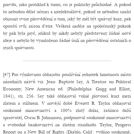
pravdu, jako protiklad k tomu, co je politicky průchodné. A pokud
to nebudou dělat učenci a intelektuálové, pokud se nebudou snažit
objasnit svoje přesvědčení o tom, jaký by měl být správný kurz, pak
opouští svůj raison d’etre. Veškerá naděje na společenský pokrok
by pak byla pryč, jelikož by nikdy nebyly představeny žádné nové
ideje a nebylo by vynaloženo žádné úsilí na přesvědčení ostatních o
jejich správnosti.
[47] Pro výmluvnou obhajobu používání jednotek hmotnosti místo
národních názvů viz. Jean- Baptiste Say, A Treatise on Political
Economy, New American ed. (Philadelphia: Grigg and Elliot,
1841), str. 256. Say také obhajoval volně plovoucí kurz mezi
zlatem a stříbrem. V novější době Everett R. Taylor obhajoval
soukromé mincovnictví a 100% zlatý dolar, zatímco další
spisovatel, Oscar B. Johannsen, podporoval soukromé mincovnictví
a svobodné bankovnictví na zlatém standardu. Taylor, Progress
Report on a New Bill of Rights (Diablo, Calif.: vydáno soukromě,