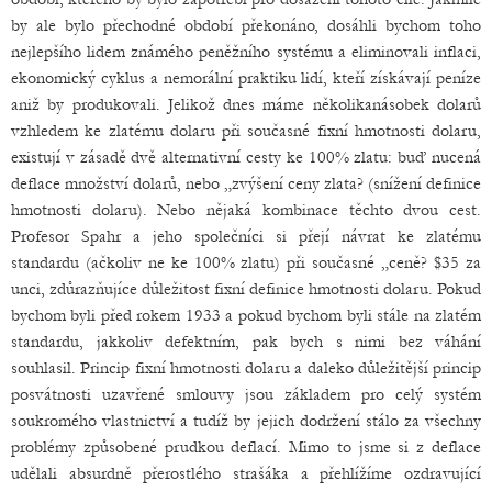
by ale bylo přechodné období překonáno, dosáhli bychom toho
nejlepšího lidem známého peněžního systému a eliminovali inflaci,
ekonomický cyklus a nemorální praktiku lidí, kteří získávají peníze
aniž by produkovali. Jelikož dnes máme několikanásobek dolarů
vzhledem ke zlatému dolaru při současné fixní hmotnosti dolaru,
existují v zásadě dvě alternativní cesty ke 100% zlatu: buď nucená
deflace množství dolarů, nebo „zvýšení ceny zlata? (snížení definice
hmotnosti dolaru). Nebo nějaká kombinace těchto dvou cest.
Profesor Spahr a jeho společníci si přejí návrat ke zlatému
standardu (ačkoliv ne ke 100% zlatu) při současné „ceně? $35 za
unci, zdůrazňujíce důležitost fixní definice hmotnosti dolaru. Pokud
bychom byli před rokem 1933 a pokud bychom byli stále na zlatém
standardu, jakkoliv defektním, pak bych s nimi bez váhání
souhlasil. Princip fixní hmotnosti dolaru a daleko důležitější princip
posvátnosti uzavřené smlouvy jsou základem pro celý systém
soukromého vlastnictví a tudíž by jejich dodržení stálo za všechny
problémy způsobené prudkou deflací. Mimo to jsme si z deflace
udělali absurdně přerostlého strašáka a přehlížíme ozdravující