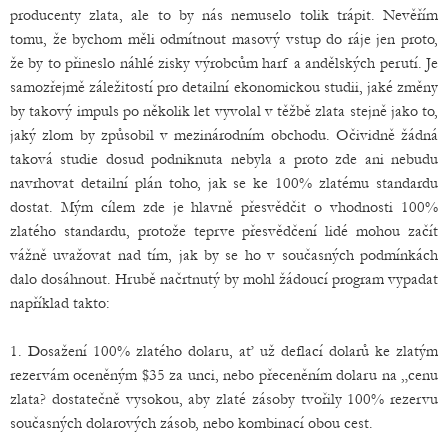
producenty zlata, ale to by nás nemuselo tolik trápit. Nevěřím
tomu, že bychom měli odmítnout masový vstup do ráje jen proto,
že by to přineslo náhlé zisky výrobcům harf a andělských perutí. Je
samozřejmě záležitostí pro detailní ekonomickou studii, jaké změny
by takový impuls po několik let vyvolal v těžbě zlata stejně jako to,
jaký zlom by způsobil v mezinárodním obchodu. Očividně žádná
taková studie dosud podniknuta nebyla a proto zde ani nebudu
navrhovat detailní plán toho, jak se ke 100% zlatému standardu
dostat. Mým cílem zde je hlavně přesvědčit o vhodnosti 100%
zlatého standardu, protože teprve přesvědčení lidé mohou začít
vážně uvažovat nad tím, jak by se ho v současných podmínkách
dalo dosáhnout. Hrubě načrtnutý by mohl žádoucí program vypadat
například takto:
1. Dosažení 100% zlatého dolaru, ať už deflací dolarů ke zlatým
rezervám oceněným $35 za unci, nebo přeceněním dolaru na „cenu
zlata? dostatečně vysokou, aby zlaté zásoby tvořily 100% rezervu
současných dolarových zásob, nebo kombinací obou cest.