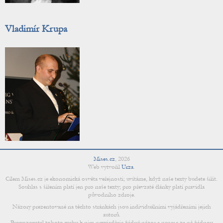
Vladimír Krupa
Mises.cz
,
2026
Web vytvořil
Urza
.
Cílem Mises.cz je ekonomická osvěta veřejnosti; uvítáme, když naše texty budete šířit.
Souhlas s šířením platí jen pro naše texty; pro převzaté články platí pravidla
původního zdroje.
Názory prezentované na těchto stránkách jsou individuálními vyjádřeními jejich
autorů.
Provozovatel tohoto webu k nim nevyjadřuje žádný názor a nenese za ně žádnou