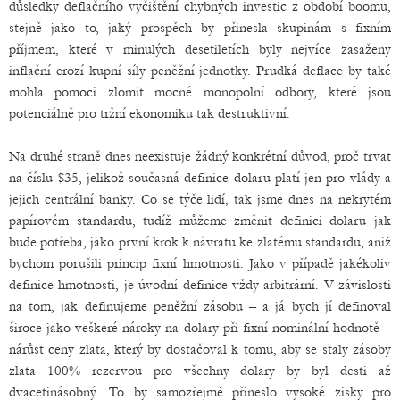
důsledky deflačního vyčištění chybných investic z období boomu,
stejně jako to, jaký prospěch by přinesla skupinám s fixním
příjmem, které v minulých desetiletích byly nejvíce zasaženy
inflační erozí kupní síly peněžní jednotky. Prudká deflace by také
mohla pomoci zlomit mocné monopolní odbory, které jsou
potenciálně pro tržní ekonomiku tak destruktivní.
Na druhé straně dnes neexistuje žádný konkrétní důvod, proč trvat
na číslu $35, jelikož současná definice dolaru platí jen pro vlády a
jejich centrální banky. Co se týče lidí, tak jsme dnes na nekrytém
papírovém standardu, tudíž můžeme změnit definici dolaru jak
bude potřeba, jako první krok k návratu ke zlatému standardu, aniž
bychom porušili princip fixní hmotnosti. Jako v případě jakékoliv
definice hmotnosti, je úvodní definice vždy arbitrární. V závislosti
na tom, jak definujeme peněžní zásobu – a já bych jí definoval
široce jako veškeré nároky na dolary při fixní nominální hodnotě –
nárůst ceny zlata, který by dostačoval k tomu, aby se staly zásoby
zlata 100% rezervou pro všechny dolary by byl desti až
dvacetinásobný. To by samozřejmě přineslo vysoké zisky pro