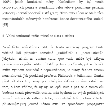
100% jejich konkrétní měny. Následkem by byl vznik
celosvětových peněz a standardní celosvětově používané peněžní
jednotky (pravděpodobně zlatý gram). Toto bylo cílem nezdařených
mezinárodních měnových konferencí konce devatenáctého století.
[48]
6. Volná soukromá ražba mincí ze zlata a stříbra.
Není třeba zdůrazňova fakt, že tento navržený program bude
většině lidí připadat nemožně „radikální? a „nerealistický?.
Jakýkoliv návrh na změnu statu quo vždy může být někým
považován za příliš radikální, takže jedinou možností, jak se člověk
může vyhnout obvinění z nepraktičnosti, je nikdy žádnou změnu
nenavrhovat. Jak poukázal profesor Philbrook v brilantním článku
před několika lety: svoje politické přesvědčení musíme založit na
tom, o čem věříme, že by byl nejlepší kurs a pak se o tomto cíli
budeme snažit přesvědčit ostatní aniž bychom do svých politických
závěrů zahrnovali odhady toho, co ostatní lidé mohou shledat
přijatelným.[49] Jelikož někdo musí ve společnosti propagovat